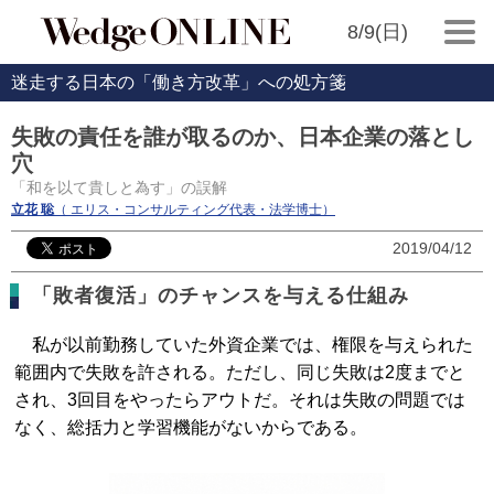
8/9(日)
迷走する日本の「働き方改革」への処方箋
失敗の責任を誰が取るのか、日本企業の落とし
穴
「和を以て貴しと為す」の誤解
立花 聡
（ エリス・コンサルティング代表・法学博士）
2019/04/12
「敗者復活」のチャンスを与える仕組み
私が以前勤務していた外資企業では、権限を与えられた
範囲内で失敗を許される。ただし、同じ失敗は2度までと
され、3回目をやったらアウトだ。それは失敗の問題では
なく、総括力と学習機能がないからである。