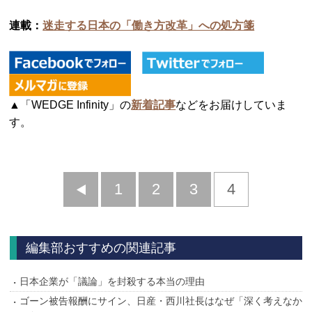
連載：
迷走する日本の「働き方改革」への処方箋
▲「WEDGE Infinity」の
新着記事
などをお届けしていま
す。
前
1
2
3
4
へ
編集部おすすめの関連記事
日本企業が「議論」を封殺する本当の理由
ゴーン被告報酬にサイン、日産・西川社長はなぜ「深く考えなか