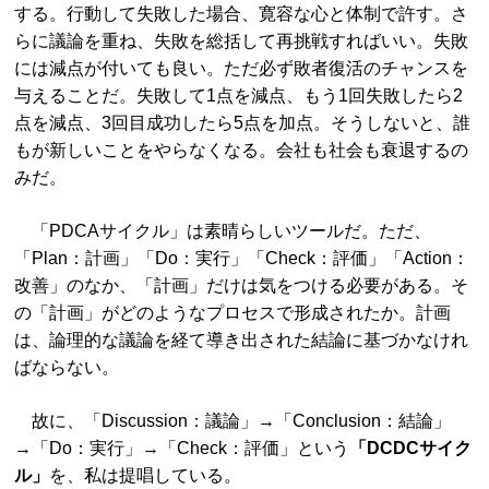
する。行動して失敗した場合、寛容な心と体制で許す。さ
らに議論を重ね、失敗を総括して再挑戦すればいい。失敗
には減点が付いても良い。ただ必ず敗者復活のチャンスを
与えることだ。失敗して1点を減点、もう1回失敗したら2
点を減点、3回目成功したら5点を加点。そうしないと、誰
もが新しいことをやらなくなる。会社も社会も衰退するの
みだ。
「PDCAサイクル」は素晴らしいツールだ。ただ、
「Plan：計画」「Do：実行」「Check：評価」「Action：
改善」のなか、「計画」だけは気をつける必要がある。そ
の「計画」がどのようなプロセスで形成されたか。計画
は、論理的な議論を経て導き出された結論に基づかなけれ
ばならない。
故に、「Discussion：議論」→「Conclusion：結論」
→「Do：実行」→「Check：評価」という
「DCDCサイク
ル」
を、私は提唱している。