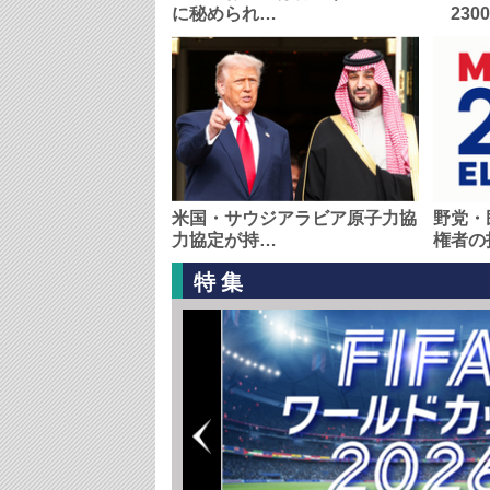
に秘められ…
230
米国・サウジアラビア原子力協
野党・
力協定が持…
権者の
特集