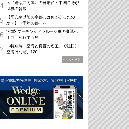
＜〝運命共同体〟の日米台＞中国こそが
4
世界の脅威....…
【平安京以前の京都には何があったの
5
か？】〈千年の都〉を…
“劣勢”プーチンがベラルーシ軍の参戦へ
6
圧力、それでも独…
〈特別展「空海と真言の名宝」で注目〉
7
空海はなぜ、120…
»もっと見る