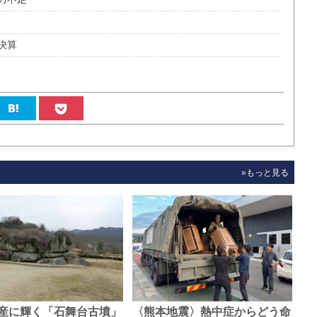
決算
»もっと見る
産に輝く「石舞台古墳」
〈熊本地震〉熱中症からどう命