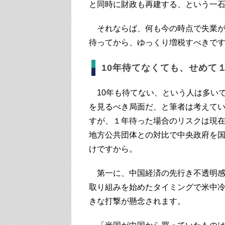
と同時に財政も再建する、という一
それならば、何も今の時点で失業が
待ってから、ゆっくり増税すべきで
10年待てなくても、せめて
10年も待てない、という人は多い
を見るべき局面だ、と筆者は考えて
すが、１年待った場合のリスクは現在
地方公共団体との対比で中央政府を
けですから。
第一に、中国経済の先行き不透明感
取り組みを始めたタイミングで米中
きな打撃が懸念されます。