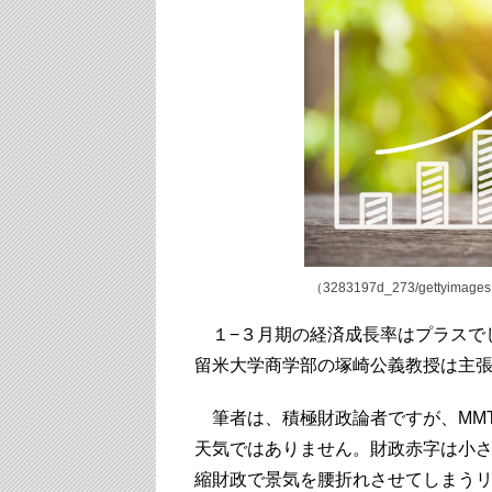
（3283197d_273/gettyimage
１−３月期の経済成長率はプラスで
留米大学商学部の塚崎公義教授は主
筆者は、積極財政論者ですが、MMT（Mod
天気ではありません。財政赤字は小
縮財政で景気を腰折れさせてしまう