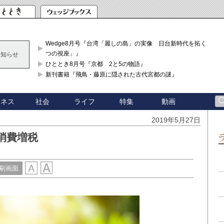
Wedge8月号『台湾「麗しの島」の実像 日台新時代を拓く「3
つの視座」』
お知らせ
ひととき8月号『京都 2と5の物語』
新刊書籍『飛鳥・藤原に隠された古代宮都の謎』
ジネス
社会
ライフ
特集
動画
2019年5月27日
消費増税
刷画面