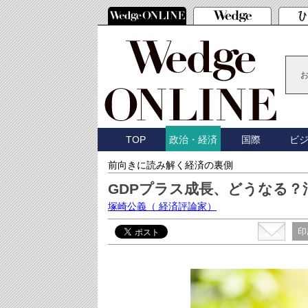
TOP
国際
ビ
政治・経済
前向きに読み解く経済の裏側
GDPプラス成長、どうなる？
塚崎公義
（ 経済評論家）
印