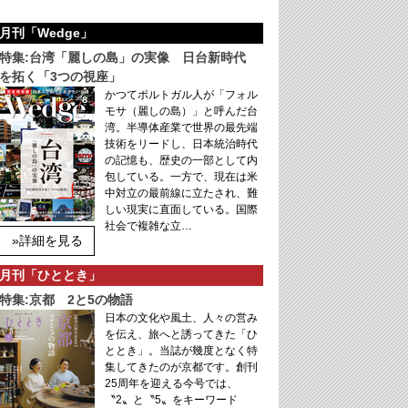
月刊「Wedge」
特集:台湾「麗しの島」の実像 日台新時代
を拓く「3つの視座」
かつてポルトガル人が「フォル
モサ（麗しの島）」と呼んだ台
湾。半導体産業で世界の最先端
技術をリードし、日本統治時代
の記憶も、歴史の一部として内
包している。一方で、現在は米
中対立の最前線に立たされ、難
しい現実に直面している。国際
社会で複雑な立…
»詳細を見る
月刊「ひととき」
特集:京都 2と5の物語
日本の文化や風土、人々の営み
を伝え、旅へと誘ってきた「ひ
ととき」。当誌が幾度となく特
集してきたのが京都です。創刊
25周年を迎える今号では、
〝2〟と〝5〟をキーワード