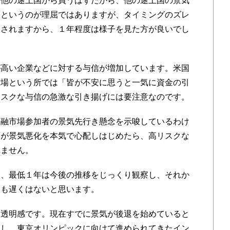
他の途上国から買うはずだから、他の途上国の景気
」というのが理屈ではありますが、タイミングのズレ
念されますから、１年程度は様子を見た方が良いでし
高い企業などに対する与信が増加しています。米国
市場という所では「皆が不安に思うと一気に資金の引
リスクな与信の急激な引き揚げには要注意なのです。
融市場参加者の景気先行き懸念を示唆しているわけ
ちが景気悪化を本気で心配しはじめたら、高リスクな
れません。
、最低１年は今後の推移をじっくり観察し、それか
ても遅くはないと思います。
透明感です。現在すでに景気が後退を始めていると
すし、東京オリンピックに向けて進められてきたイン