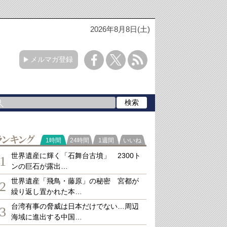
2026年8月8日(土)
メルマガ登録
ランキング
1時間
24時間
1週間
いいね
世界遺産に輝く「石舞台古墳」 2300ト
1
ンの巨石が露出…
世界遺産「飛鳥・藤原」の秘密 宮都が
2
繰り返し置かれた本…
台湾有事の脅威は日本だけでない…周辺
3
海域に進出する中国…