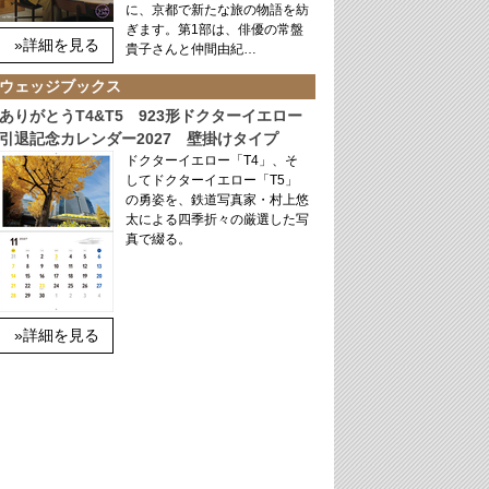
に、京都で新たな旅の物語を紡
ぎます。第1部は、俳優の常盤
»詳細を見る
貴子さんと仲間由紀…
ウェッジブックス
ありがとうT4&T5 923形ドクターイエロー
引退記念カレンダー2027 壁掛けタイプ
ドクターイエロー「T4」、そ
してドクターイエロー「T5」
の勇姿を、鉄道写真家・村上悠
太による四季折々の厳選した写
真で綴る。
»詳細を見る