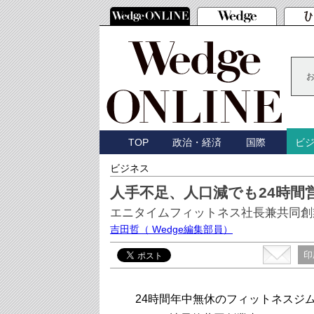
TOP
政治・経済
国際
ビ
ビジネス
人手不足、人口減でも24時間
エニタイムフィットネス社長兼共同創
吉田哲
（ Wedge編集部員）
印
24時間年中無休のフィットネスジム「A