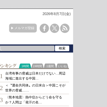
2026年8月7日(金)
メルマガ登録
ランキング
1時間
24時間
1週間
いいね
台湾有事の脅威は日本だけでない…周辺
1
海域に進出する中国…
＜〝運命共同体〟の日米台＞中国こそが
2
世界の脅威....…
〈熊本地震〉熱中症からどう命を守る
3
か？人間は「発汗の名…