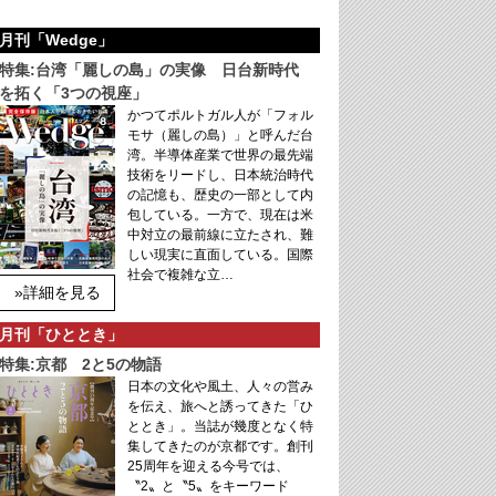
月刊「Wedge」
特集:台湾「麗しの島」の実像 日台新時代
を拓く「3つの視座」
かつてポルトガル人が「フォル
モサ（麗しの島）」と呼んだ台
湾。半導体産業で世界の最先端
技術をリードし、日本統治時代
の記憶も、歴史の一部として内
包している。一方で、現在は米
中対立の最前線に立たされ、難
しい現実に直面している。国際
社会で複雑な立…
»詳細を見る
月刊「ひととき」
特集:京都 2と5の物語
日本の文化や風土、人々の営み
を伝え、旅へと誘ってきた「ひ
ととき」。当誌が幾度となく特
集してきたのが京都です。創刊
25周年を迎える今号では、
〝2〟と〝5〟をキーワード