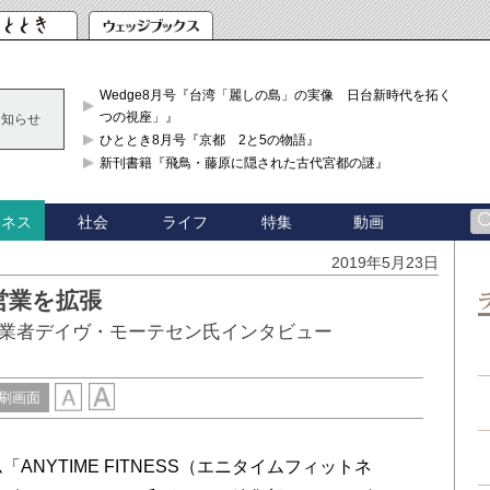
Wedge8月号『台湾「麗しの島」の実像 日台新時代を拓く「3
つの視座」』
お知らせ
ひととき8月号『京都 2と5の物語』
新刊書籍『飛鳥・藤原に隠された古代宮都の謎』
社会
ライフ
特集
動画
ジネス
2019年5月23日
営業を拡張
業者デイヴ・モーテセン氏インタビュー
刷画面
NYTIME FITNESS（エニタイムフィットネ