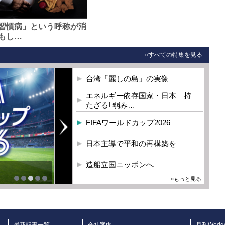
習慣病」という呼称が消
もし…
»すべての特集を見る
台湾「麗しの島」の実像
エネルギー依存国家・日本 持
たざる｢弱み…
FIFAワールドカップ2026
日本主導で平和の再構築を
造船立国ニッポンへ
»もっと見る
最新記事一覧
会社案内
月刊Wedg