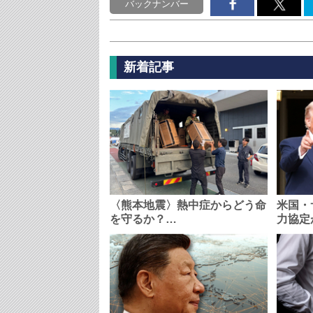
バックナンバー
新着記事
〈熊本地震〉熱中症からどう命
米国・
を守るか？…
力協定