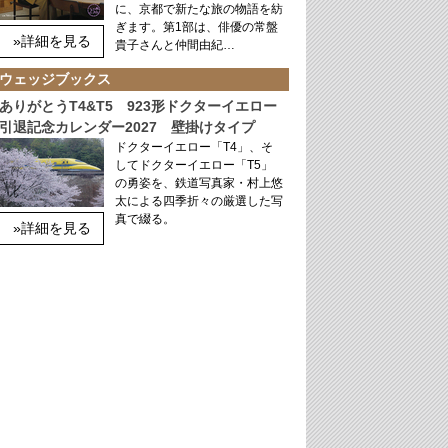
に、京都で新たな旅の物語を紡
ぎます。第1部は、俳優の常盤
»詳細を見る
貴子さんと仲間由紀…
ウェッジブックス
ありがとうT4&T5 923形ドクターイエロー
引退記念カレンダー2027 壁掛けタイプ
ドクターイエロー「T4」、そ
してドクターイエロー「T5」
の勇姿を、鉄道写真家・村上悠
太による四季折々の厳選した写
真で綴る。
»詳細を見る