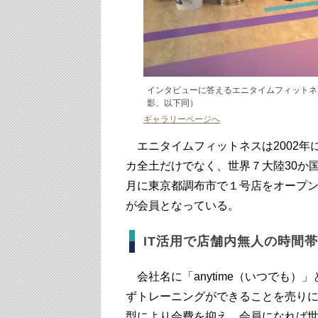
インタビューに答えるエニタイムフィットネ
影、以下同）
ギャラリーページへ
エニタイムフィットネスは2002年
カ全土だけでなく、世界７大陸30か国に
月に東京都調布市で１号店をオープンさ
が会員となっている。
IT活用で店舗内無人の時間
会社名に「anytime（いつでも）
ずトレーニングができることを売り
型により会費を抑え、会員になれば