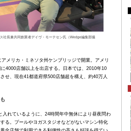
ス社長兼共同創業者デイヴ・モーテセン氏（Wedge編集部撮
にアメリカ・ミネソタ州ケンブリッジで開業。アメリ
4000店舗以上を出店する。日本では、2010年10
せ、現在41都道府県500店舗超を構え、約40万人
帯も
」と入れているように、24時間年中無休により昼夜問わ
にする。プールやヨガスタジオなどがないマシン特化
世界全店舗で利用できる利便性の高さも好評を得てい