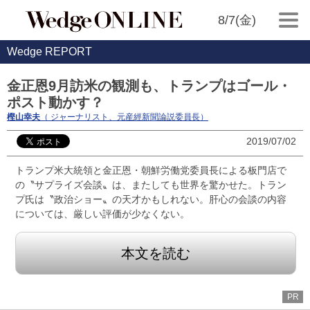
8/7(金)
Wedge REPORT
金正恩9月訪米の観測も、トランプはゴール・
ポスト動かす？
樫山幸夫
（ ジャーナリスト、元産經新聞論説委員長）
2019/07/02
トランプ米大統領と金正恩・朝鮮労働党委員長による板門店で
の〝サプライズ会談〟は、またしても世界を驚かせた。トラン
プ氏は〝政治ショー〟の天才かもしれない。肝心の会談の内容
については、厳しい評価が少なくない。
本文を読む
PR