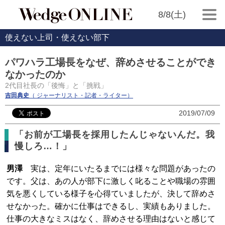
8/8(土)
使えない上司・使えない部下
パワハラ工場長をなぜ、辞めさせることができ
なかったのか
2代目社長の「後悔」と「挑戦」
吉田典史
（ ジャーナリスト・記者・ライター）
2019/07/09
「お前が工場長を採用したんじゃないんだ。我
慢しろ…！」
男澤
実は、定年にいたるまでには様々な問題があったの
です。父は、あの人が部下に激しく叱ることや職場の雰囲
気を悪くしている様子を心得ていましたが、決して辞めさ
せなかった。確かに仕事はできるし、実績もありました。
仕事の大きなミスはなく、辞めさせる理由はないと感じて