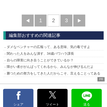
前
1
2
3
次
へ
へ
編集部おすすめの関連記事
ダメなベンチャーの広報って、ある意味、気の毒ですよ
関わった人をみんな潰す、34歳パワハラ課長
自らの障害に向き合うことができているか？
障がい者ががんばってくれるから、みんなが伸びるんだよ
勝つための努力をしてきた人だからこそ、言えることってある
PR
シェア
ツイート
送る