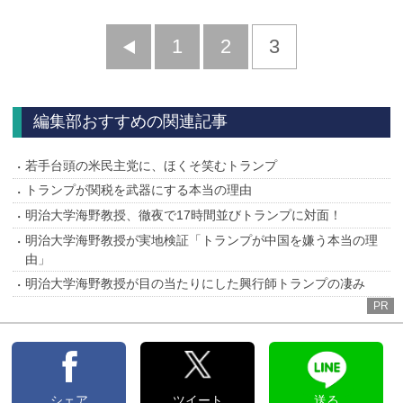
前
1
2
3
へ
編集部おすすめの関連記事
若手台頭の米民主党に、ほくそ笑むトランプ
トランプが関税を武器にする本当の理由
明治大学海野教授、徹夜で17時間並びトランプに対面！
明治大学海野教授が実地検証「トランプが中国を嫌う本当の理
由」
明治大学海野教授が目の当たりにした興行師トランプの凄み
PR
シェア
ツイート
送る