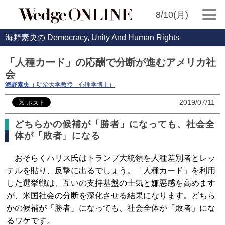
8/10(月)
海野素央の Democracy, Unity And Human Rights
「人種カード」の応酬で分断が進むアメリカ社
会
海野素央
（ 明治大学教授 心理学博士）
2019/07/11
どちらかの候補が「勝者」になっても、社会全
体が「敗者」になる
おそらくハリス氏はトランプ大統領を人種差別者とレッ
テルを貼り、反撃に出るでしょう。「人種カード」を利用
した選挙戦は、互いの支持基盤の士気と嫌悪感を高めます
が、米国社会の分断を深化させる結果になります。どちら
かの候補が「勝者」になっても、社会全体が「敗者」にな
るワケです。