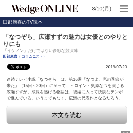
8/10(月)
田部康喜のTV読本
「なつぞら」広瀬すずの魅力は女優とのやりと
りにも
「イケメン」だけではない多彩な競演陣
田部康喜
（ コラムニスト）
2019/07/20
連続テレビ小説「なつぞら」は、第16週「なつよ、恋の季節が
来た」（15日～20日）に至って、ヒロイン・奥原なつを演じる
広瀬すずが、成長を遂げる物語は、後編に入って快調なテンポ
で進んでいる。いうまでもなく、広瀬の代表作となるだろう。
本文を読む