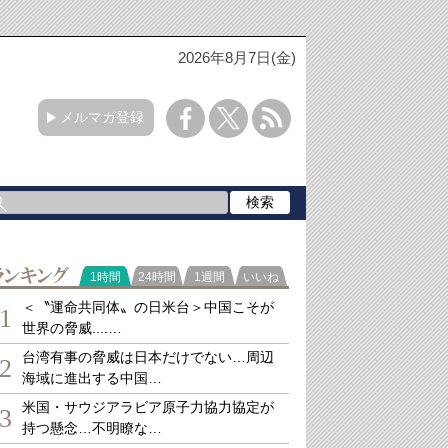
2026年8月7日(金)
メルマガ登録
ランキング
1時間
24時間
1週間
いいね
＜〝運命共同体〟の日米台＞中国こそが
1
世界の脅威....…
台湾有事の脅威は日本だけでない…周辺
2
海域に進出する中国…
米国・サウジアラビア原子力協力協定が
3
持つ懸念…不明瞭な…