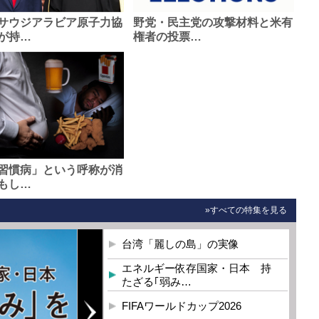
サウジアラビア原子力協
野党・民主党の攻撃材料と米有
が持…
権者の投票…
習慣病」という呼称が消
もし…
»すべての特集を見る
台湾「麗しの島」の実像
エネルギー依存国家・日本 持
たざる｢弱み…
FIFAワールドカップ2026