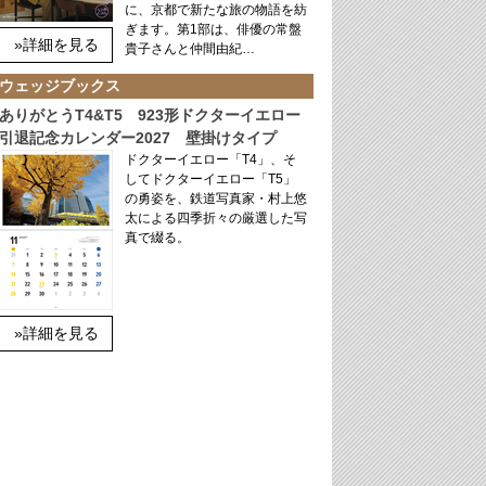
に、京都で新たな旅の物語を紡
ぎます。第1部は、俳優の常盤
»詳細を見る
貴子さんと仲間由紀…
ウェッジブックス
ありがとうT4&T5 923形ドクターイエロー
引退記念カレンダー2027 壁掛けタイプ
ドクターイエロー「T4」、そ
してドクターイエロー「T5」
の勇姿を、鉄道写真家・村上悠
太による四季折々の厳選した写
真で綴る。
»詳細を見る