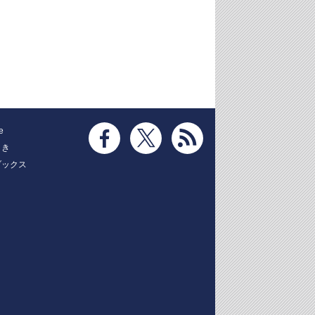
e
とき
ブックス