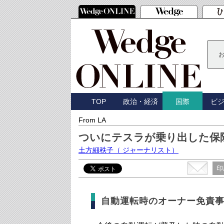
TOP
政治・経済
ビ
国際
From LA
ついにテスラが乗り出した保
土方細秩子
（ ジャーナリスト）
印
自動運転時のオーナー免責