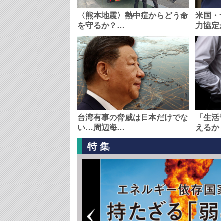
〈熊本地震〉熱中症からどう命
米国・
を守るか？…
力協定
台湾有事の脅威は日本だけでな
「生活
い…周辺海…
えるか
特集