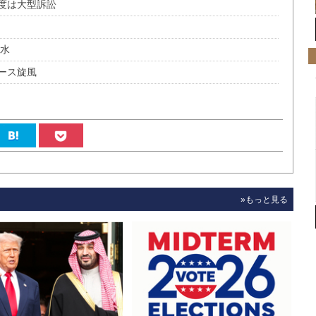
度は大型訴訟
料水
ース旋風
»もっと見る