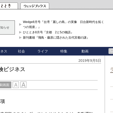
Wedge8月号『台湾「麗しの島」の実像 日台新時代を拓く「3
つの視座」』
お知らせ
ひととき8月号『京都 2と5の物語』
新刊書籍『飛鳥・藤原に隠された古代宮都の謎』
ジネス
社会
ライフ
特集
動画
2019年9月5日
険ビジネス
刷画面
事項