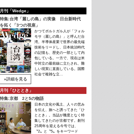
月刊「Wedge」
特集:台湾「麗しの島」の実像 日台新時代
を拓く「3つの視座」
かつてポルトガル人が「フォル
モサ（麗しの島）」と呼んだ台
湾。半導体産業で世界の最先端
技術をリードし、日本統治時代
の記憶も、歴史の一部として内
包している。一方で、現在は米
中対立の最前線に立たされ、難
しい現実に直面している。国際
社会で複雑な立…
»詳細を見る
月刊「ひととき」
特集:京都 2と5の物語
日本の文化や風土、人々の営み
を伝え、旅へと誘ってきた「ひ
ととき」。当誌が幾度となく特
集してきたのが京都です。創刊
25周年を迎える今号では、
〝2〟と〝5〟をキーワード