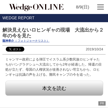
8/9(日)
WEDGE REPORT
解決見えないロヒンギャの現場 大流出から２
年の今を見た
龍神孝介
（ フォトジャーナリスト）
2019/10/24
ミャンマー政府による弾圧でイスラム系少数民族ロヒンギャた
ちがバングラデシュへ大流出してから2年が経過した。帰還の目
処が立たず、母国の人権状況が改善されない苛立ちから、ロヒ
ンギャは抗議の声を上げる。難民キャンプの今を追った。
本文を読む
PR