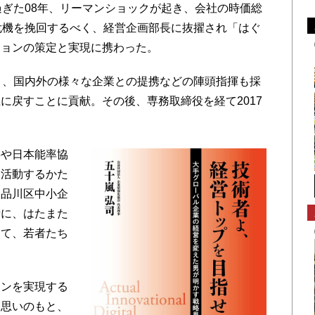
ぎた08年、リーマンショックが起き、会社の時価総
危機を挽回するべく、経営企画部長に抜擢され「はぐ
ジョンの策定と実現に携わった。
り、国内外の様々な企業との提携などの陣頭指揮も採
に戻すことに貢献。その後、専務取締役を経て2017
や日本能率協
て活動するかた
は品川区中小企
者に、はたまた
けて、若者たち
ンを実現する
う思いのもと、