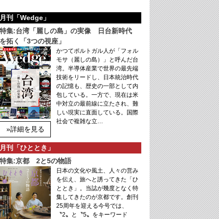
月刊「Wedge」
特集:台湾「麗しの島」の実像 日台新時代
を拓く「3つの視座」
かつてポルトガル人が「フォル
モサ（麗しの島）」と呼んだ台
湾。半導体産業で世界の最先端
技術をリードし、日本統治時代
の記憶も、歴史の一部として内
包している。一方で、現在は米
中対立の最前線に立たされ、難
しい現実に直面している。国際
社会で複雑な立…
»詳細を見る
月刊「ひととき」
特集:京都 2と5の物語
日本の文化や風土、人々の営み
を伝え、旅へと誘ってきた「ひ
ととき」。当誌が幾度となく特
集してきたのが京都です。創刊
25周年を迎える今号では、
〝2〟と〝5〟をキーワード