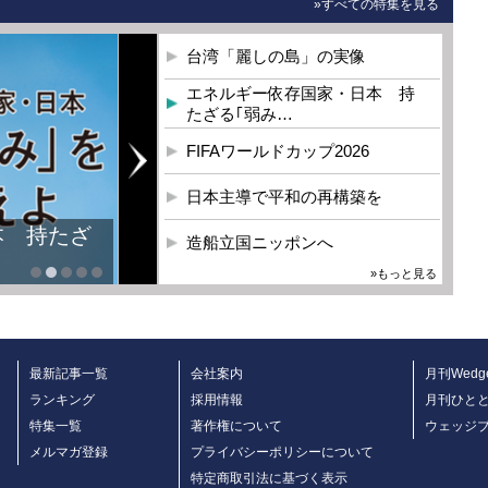
»すべての特集を見る
台湾「麗しの島」の実像
エネルギー依存国家・日本 持
たざる｢弱み…
FIFAワールドカップ2026
日本主導で平和の再構築を
本 持たざ
造船立国ニッポンへ
»もっと見る
最新記事一覧
会社案内
月刊Wedg
ランキング
採用情報
月刊ひと
特集一覧
著作権について
ウェッジ
メルマガ登録
プライバシーポリシーについて
特定商取引法に基づく表示