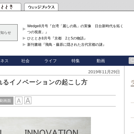
Wedge8月号『台湾「麗しの島」の実像 日台新時代を拓く「3
つの視座」』
お知らせ
ひととき8月号『京都 2と5の物語』
新刊書籍『飛鳥・藤原に隠された古代宮都の謎』
ジネス
社会
ライフ
特集
動画
2019年11月29日
れるイノベーションの起こし方
刷画面