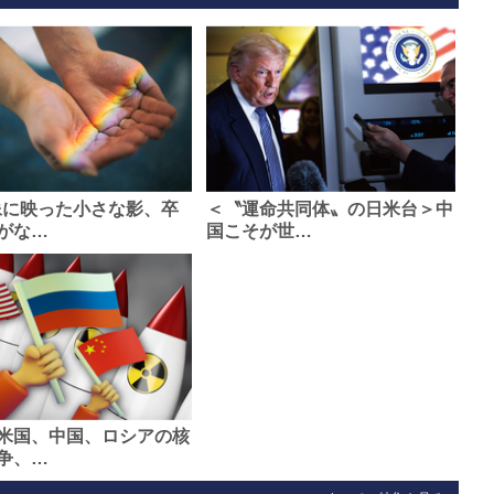
像に映った小さな影、卒
＜〝運命共同体〟の日米台＞中
がな…
国こそが世…
米国、中国、ロシアの核
争、…