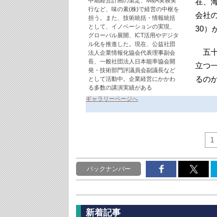
中期経営計画の策定、M&A実務実
在、
行など、味の素(株)で経営の中枢を
会社
担う。また、技術統括・情報統括
として、イノベーションの実現、
30
グローバル展開、ICT活用やデジタ
ル化を推進した。現在、公益社団
五十
法人企業情報化協会代表理事副会
長、一般社団法人日本能率協会開
立つ
発・技術部門評議員会副議長など
るの
として活動中。企業経営にかかわ
る多数の講演実績がある
ギャラリーページへ
1
バックナンバー
新着記事