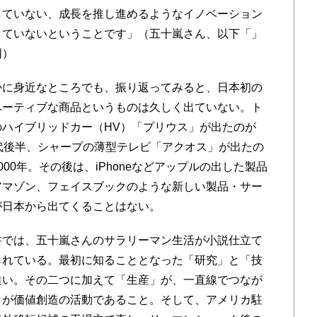
していない、成長を推し進めるようなイノベーション
きていないということです」（五十嵐さん、以下「」
同）
に身近なところでも、振り返ってみると、日本初の
ベーティブな商品というものは久しく出ていない。ト
のハイブリッドカー（HV）「プリウス」が出たのが
年代後半、シャープの薄型テレビ「アクオス」が出たの
000年。その後は、iPhoneなどアップルの出した製品
アマゾン、フェイスブックのような新しい製品・サー
が日本から出てくることはない。
では、五十嵐さんのサラリーマン生活が小説仕立て
られている。最初に知ることとなった「研究」と「技
違い。その二つに加えて「生産」が、一直線でつなが
とが価値創造の活動であること。そして、アメリカ駐