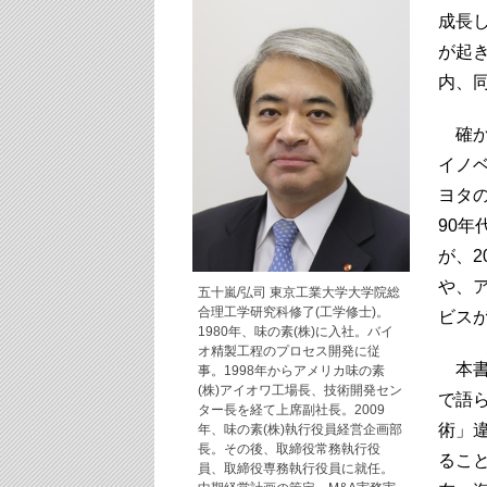
成長
が起
内、
確か
イノ
ヨタ
90
が、2
や、
五十嵐/弘司 東京工業大学大学院総
合理工学研究科修了(工学修士)。
ビス
1980年、味の素(株)に入社。バイ
オ精製工程のプロセス開発に従
本書
事。1998年からアメリカ味の素
(株)アイオワ工場長、技術開発セン
で語
ター長を経て上席副社長。2009
術」
年、味の素(株)執行役員経営企画部
長。その後、取締役常務執行役
るこ
員、取締役専務執行役員に就任。