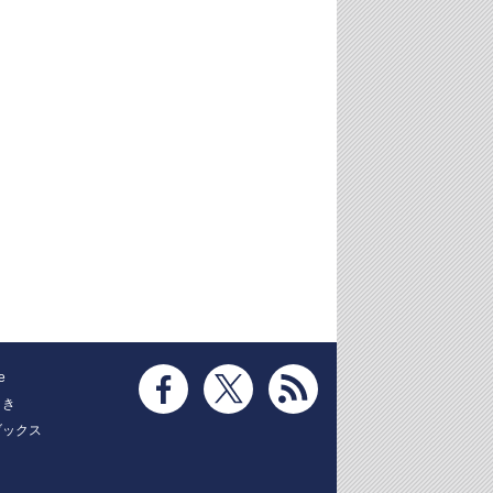
e
とき
ブックス