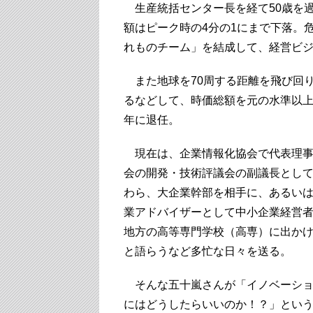
生産統括センター長を経て50歳を過
額はピーク時の4分の1にまで下落。
れものチーム」を結成して、経営ビ
また地球を70周する距離を飛び回
るなどして、時価総額を元の水準以上
年に退任。
現在は、企業情報化協会で代表理事
会の開発・技術評議会の副議長とし
わら、大企業幹部を相手に、あるい
業アドバイザーとして中小企業経営
地方の高等専門学校（高専）に出か
と語らうなど多忙な日々を送る。
そんな五十嵐さんが「イノベーショ
にはどうしたらいいのか！？」とい