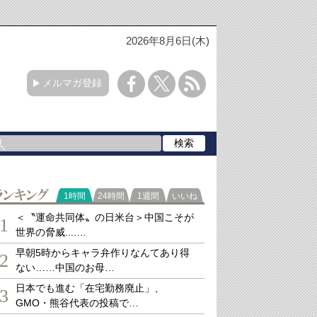
2026年8月6日(木)
メルマガ登録
ランキング
1時間
24時間
1週間
いいね
＜〝運命共同体〟の日米台＞中国こそが
1
世界の脅威....…
早朝5時からキャラ弁作りなんてあり得
2
ない……中国のお母…
日本でも進む「在宅勤務廃止」、
3
GMO・熊谷代表の投稿で…