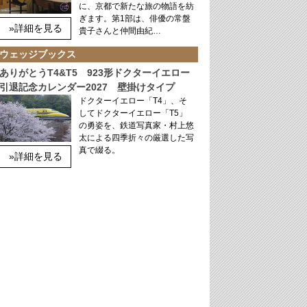
に、京都で新たな旅の物語を紡
ぎます。第1部は、俳優の常盤
»詳細を見る
貴子さんと仲間由紀…
ウェッジブックス
ありがとうT4&T5 923形ドクターイエロー
引退記念カレンダー2027 壁掛けタイプ
ドクターイエロー「T4」、そ
してドクターイエロー「T5」
の勇姿を、鉄道写真家・村上悠
太による四季折々の厳選した写
真で綴る。
»詳細を見る