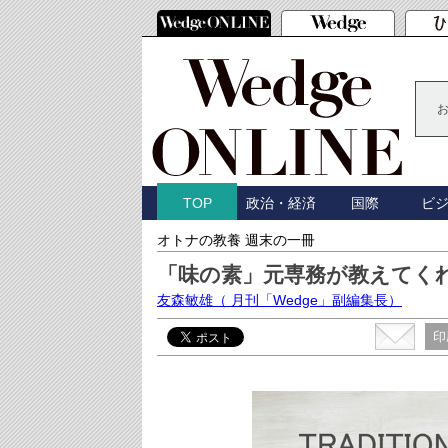
政治・経済
国際
ビ
TOP
オトナの教養 週末の一冊
「味の素」元専務が教えてく
友森敏雄
（ 月刊「Wedge」副編集長）
印