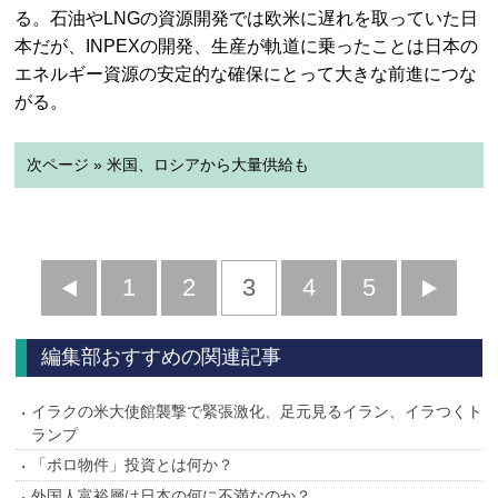
る。石油やLNGの資源開発では欧米に遅れを取っていた日
本だが、INPEXの開発、生産が軌道に乗ったことは日本の
エネルギー資源の安定的な確保にとって大きな前進につな
がる。
次ページ » 米国、ロシアから大量供給も
前
1
2
3
4
5
へ
へ
編集部おすすめの関連記事
イラクの米大使館襲撃で緊張激化、足元見るイラン、イラつくト
ランプ
「ボロ物件」投資とは何か？
外国人富裕層は日本の何に不満なのか？