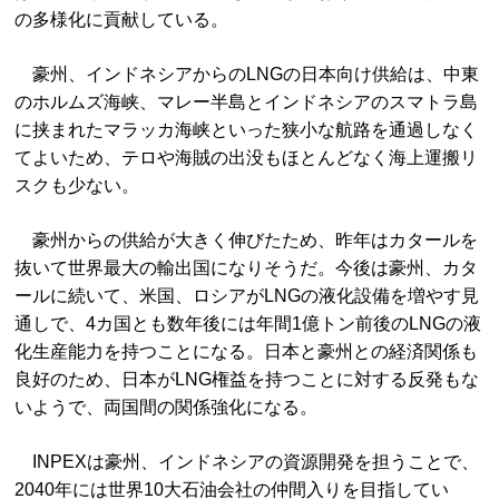
の多様化に貢献している。
豪州、インドネシアからのLNGの日本向け供給は、中東
のホルムズ海峡、マレー半島とインドネシアのスマトラ島
に挟まれたマラッカ海峡といった狭小な航路を通過しなく
てよいため、テロや海賊の出没もほとんどなく海上運搬リ
スクも少ない。
豪州からの供給が大きく伸びたため、昨年はカタールを
抜いて世界最大の輸出国になりそうだ。今後は豪州、カタ
ールに続いて、米国、ロシアがLNGの液化設備を増やす見
通しで、4カ国とも数年後には年間1億トン前後のLNGの液
化生産能力を持つことになる。日本と豪州との経済関係も
良好のため、日本がLNG権益を持つことに対する反発もな
いようで、両国間の関係強化になる。
INPEXは豪州、インドネシアの資源開発を担うことで、
2040年には世界10大石油会社の仲間入りを目指してい