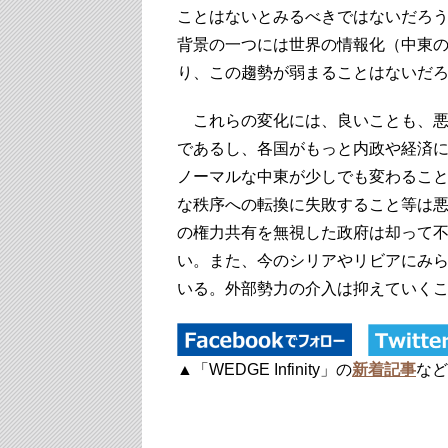
ことはないとみるべきではないだろ
背景の一つには世界の情報化（中東
り、この趨勢が弱まることはないだ
これらの変化には、良いことも、悪
であるし、各国がもっと内政や経済
ノーマルな中東が少しでも変わるこ
な秩序への転換に失敗すること等は
の権力共有を無視した政府は却って
い。また、今のシリアやリビアにみ
いる。外部勢力の介入は抑えていく
▲「WEDGE Infinity」の
新着記事
など