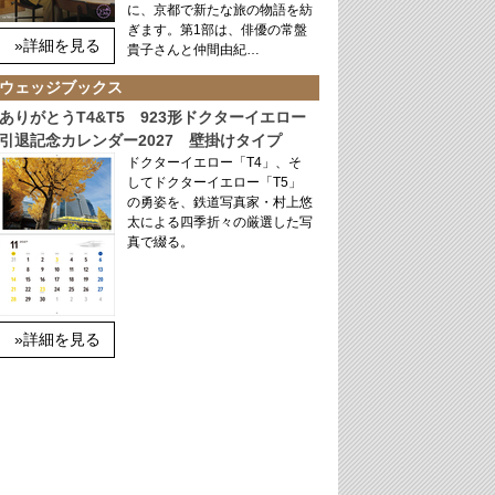
に、京都で新たな旅の物語を紡
ぎます。第1部は、俳優の常盤
»詳細を見る
貴子さんと仲間由紀…
ウェッジブックス
ありがとうT4&T5 923形ドクターイエロー
引退記念カレンダー2027 壁掛けタイプ
ドクターイエロー「T4」、そ
してドクターイエロー「T5」
の勇姿を、鉄道写真家・村上悠
太による四季折々の厳選した写
真で綴る。
»詳細を見る