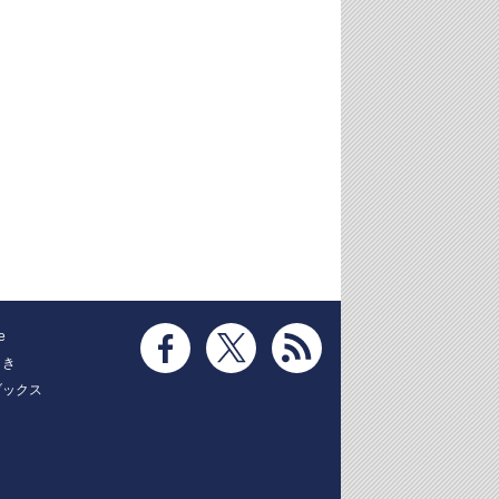
e
とき
ブックス