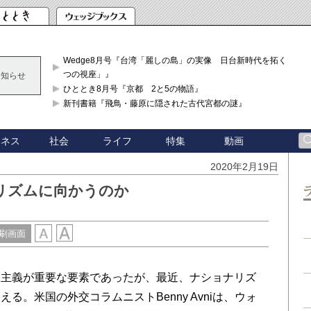
Wedge8月号『台湾「麗しの島」の実像 日台新時代を拓く「3
つの視座」』
お知らせ
ひととき8月号『京都 2と5の物語』
新刊書籍『飛鳥・藤原に隠された古代宮都の謎』
ジネス
社会
ライフ
特集
動画
2020年2月19日
リズムに向かうのか
刷画面
主義が重要な要素であったが、最近、ナショナリズ
。米国の外交コラムニストBenny Avniは、ウォ