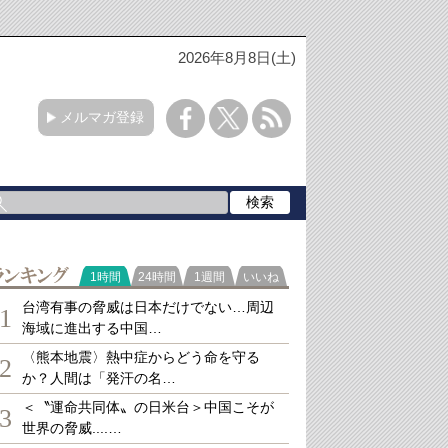
2026年8月8日(土)
メルマガ登録
ランキング
1時間
24時間
1週間
いいね
台湾有事の脅威は日本だけでない…周辺
1
海域に進出する中国…
〈熊本地震〉熱中症からどう命を守る
2
か？人間は「発汗の名…
＜〝運命共同体〟の日米台＞中国こそが
3
世界の脅威....…