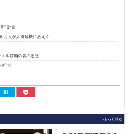
和平計画
60万人が人道危機にあえぐ
ラエル首脳の裏の思惑
の行方
»もっと見る