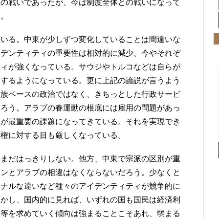
の戦いであったが、今は制度全体との戦いになって
る。
いる。中東が少しずつ変化していることは間違いな
イデンティティの重要性は相対的に減少、今やそれぞ
ティが強くなっている。サウジやトルコなどは自らが
をするようになっている。更に上記の論説が言うよう
部族ベースの政治ではなく、きちっとした行政サービ
あろう。アラブの春運動の根底には雇用の問題があっ
用が最重要の課題になってきている。それを実現でき
政権に対する目も厳しくなっている。
まだはっきりしない。他方、中東で宗派の区別が重
ランとアラブの相違はなくならないだろう。少なくと
ョナルな違いなど種々のアイデンティティが競争的に
しかし、国内的に見れば、いずれの国も国民は経済利
善等を求めていく傾向は強まることこそあれ、弱まる