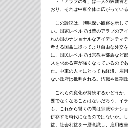
・「アラブの春」は一人の独裁者と
おり、それは中東全体に広がってい
この論説は、興味深い観察を示して
い。国家レベルでは昔のアラブのア
れの国のナショナルなアイデンティ
考える国益に従ってより自由な外交
に、国民レベルでは宗教や部族など
スを求める声が強くなっているので
た。中東の人々にとっても経済、雇
ない政府は批判される。汚職や長期
これらの変化が持続するかどうか、
要でなくなることはないだろう。イ
も、これから暫くの間は宗派やナシ
併存する時代になるのではないか。
益、社会利益を一層意識し、雇用改