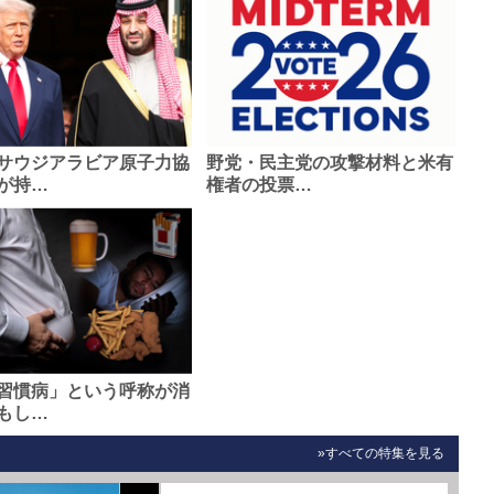
サウジアラビア原子力協
野党・民主党の攻撃材料と米有
が持…
権者の投票…
習慣病」という呼称が消
もし…
»すべての特集を見る