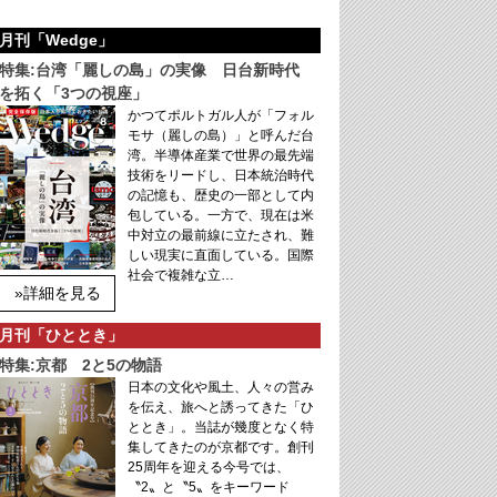
月刊「Wedge」
特集:台湾「麗しの島」の実像 日台新時代
を拓く「3つの視座」
かつてポルトガル人が「フォル
モサ（麗しの島）」と呼んだ台
湾。半導体産業で世界の最先端
技術をリードし、日本統治時代
の記憶も、歴史の一部として内
包している。一方で、現在は米
中対立の最前線に立たされ、難
しい現実に直面している。国際
社会で複雑な立…
»詳細を見る
月刊「ひととき」
特集:京都 2と5の物語
日本の文化や風土、人々の営み
を伝え、旅へと誘ってきた「ひ
ととき」。当誌が幾度となく特
集してきたのが京都です。創刊
25周年を迎える今号では、
〝2〟と〝5〟をキーワード