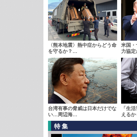
〈熊本地震〉熱中症からどう命
米国・
を守るか？…
力協定
台湾有事の脅威は日本だけでな
「生活
い…周辺海…
えるか
特集