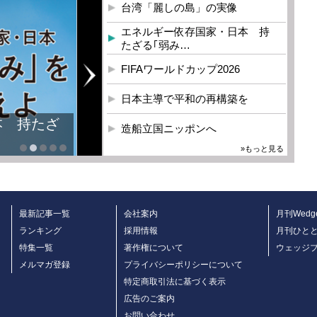
台湾「麗しの島」の実像
エネルギー依存国家・日本 持
たざる｢弱み…
FIFAワールドカップ2026
日本主導で平和の再構築を
本 持たざ
造船立国ニッポンへ
»もっと見る
最新記事一覧
会社案内
月刊Wedg
ランキング
採用情報
月刊ひと
特集一覧
著作権について
ウェッジ
メルマガ登録
プライバシーポリシーについて
特定商取引法に基づく表示
広告のご案内
お問い合わせ