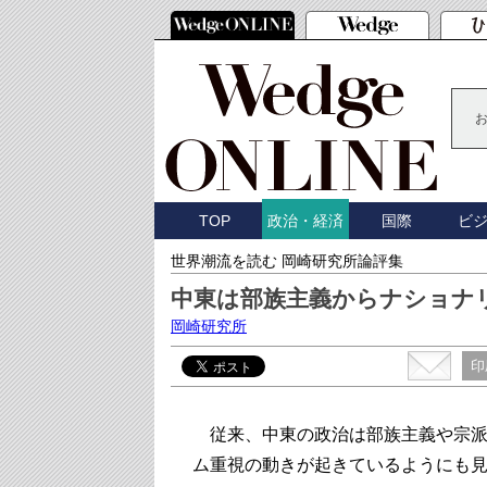
TOP
国際
ビ
政治・経済
世界潮流を読む 岡崎研究所論評集
中東は部族主義からナショナ
岡崎研究所
印
従来、中東の政治は部族主義や宗派
ム重視の動きが起きているようにも見える