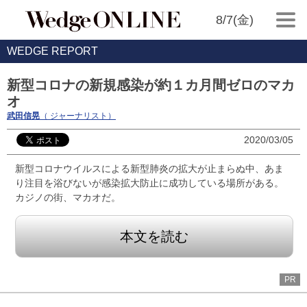
8/7(金)
WEDGE REPORT
新型コロナの新規感染が約１カ月間ゼロのマカ
オ
武田信晃
（ ジャーナリスト）
2020/03/05
新型コロナウイルスによる新型肺炎の拡大が止まらぬ中、あま
り注目を浴びないが感染拡大防止に成功している場所がある。
カジノの街、マカオだ。
本文を読む
PR