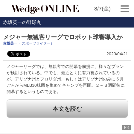
8/7(金)
赤坂英一の野球丸
メジャー無観客リーグでロボット球審導入か
赤坂英一
（ スポーツライター）
2020/04/21
メジャーリーグでは、無観客での開幕を前提に、様々なプラン
が検討されている。中でも、最近とくに有力視されているの
が、アリゾナ州とフロリダ州、もしくはアリゾナ州のみに５月
ごろからMLB30球団を集めてキャンプを再開。２～３週間後に
開幕するというものである。
本文を読む
PR