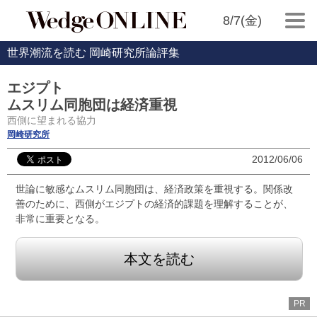
8/7(金)
世界潮流を読む 岡崎研究所論評集
エジプト
ムスリム同胞団は経済重視
西側に望まれる協力
岡崎研究所
2012/06/06
世論に敏感なムスリム同胞団は、経済政策を重視する。関係改
善のために、西側がエジプトの経済的課題を理解することが、
非常に重要となる。
本文を読む
PR