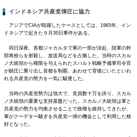
インドネシア共産党弾圧に協力
アジアでCIAが暗躍したケースとしては、1965年、イン
ドネシアで起きた９月30日事件がある。
同日深夜、首都ジャカルタで軍の一部が決起、陸軍の幹
部将校らを射殺し、放送局などを占拠した。当時のスカル
ノ大統領から権限を与えられたスハルト戦略予備軍司令官
が鎮圧に乗り出し首都を制覇、あわせて背後にいたといわ
れる共産党の勢力を一気に駆逐した。
当時の共産党勢力は強大で、党員数十万を誇り、スカル
ノ大統領の重要な支持基盤だった。スカルノ大統領は軍と
共産党の勢力を均衡させることで政権を維持してきたが、
軍がクーデター騒ぎを共産党一掃の機会として利用した格
好となった。