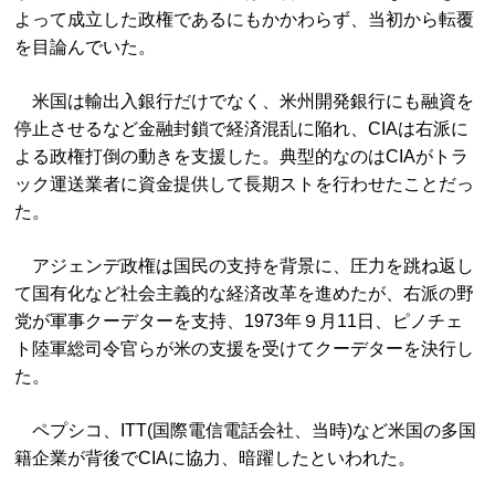
よって成立した政権であるにもかかわらず、当初から転覆
を目論んでいた。
米国は輸出入銀行だけでなく、米州開発銀行にも融資を
停止させるなど金融封鎖で経済混乱に陥れ、CIAは右派に
よる政権打倒の動きを支援した。典型的なのはCIAがトラ
ック運送業者に資金提供して長期ストを行わせたことだっ
た。
アジェンデ政権は国民の支持を背景に、圧力を跳ね返し
て国有化など社会主義的な経済改革を進めたが、右派の野
党が軍事クーデターを支持、1973年９月11日、ピノチェ
ト陸軍総司令官らが米の支援を受けてクーデターを決行し
た。
ペプシコ、ITT(国際電信電話会社、当時)など米国の多国
籍企業が背後でCIAに協力、暗躍したといわれた。