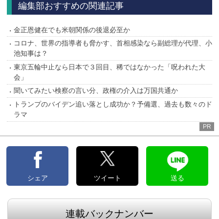
編集部おすすめの関連記事
金正恩健在でも米朝関係の後退必至か
コロナ、世界の指導者も脅かす、首相感染なら副総理が代理、小
池知事は？
東京五輪中止なら日本で３回目、稀ではなかった「呪われた大
会」
聞いてみたい検察の言い分、政権の介入は万国共通か
トランプのバイデン追い落とし成功か？予備選、過去も数々のド
ラマ
PR
シェア
ツイート
送る
連載バックナンバー