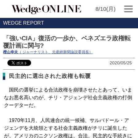
8/10(月)
WEDGE REPORT
「強いCIA」復活の一歩か、ベネズエラ政権転
覆計画に関与?
樫山幸夫
（ ジャーナリスト、元産經新聞論説委員長）
2020/05/25
民主的に選出された政権も転覆
国民の選挙による合法政権を崩壊させたとあって、いま
なお悪名高いのが、チリ・アジェンデ社会主義政権の打倒
クーデターだ。
1970年11月、人民連合の統一候補、サルバドール・ア
ジェンデを大統領とする社会主義政権がチリに誕生した
が、アメリカのニクソン政権は、合法、民主的な手続きに