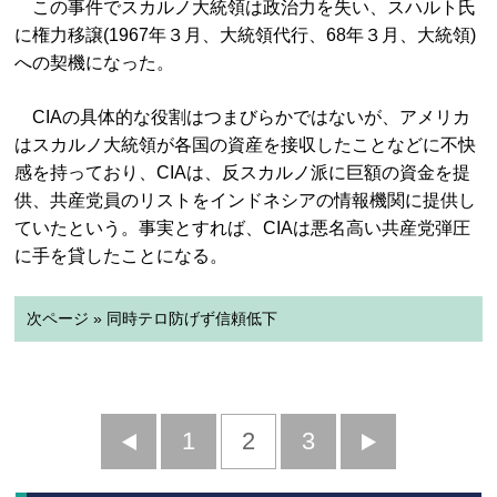
この事件でスカルノ大統領は政治力を失い、スハルト氏
に権力移譲(1967年３月、大統領代行、68年３月、大統領)
への契機になった。
CIAの具体的な役割はつまびらかではないが、アメリカ
はスカルノ大統領が各国の資産を接収したことなどに不快
感を持っており、CIAは、反スカルノ派に巨額の資金を提
供、共産党員のリストをインドネシアの情報機関に提供し
ていたという。事実とすれば、CIAは悪名高い共産党弾圧
に手を貸したことになる。
次ページ » 同時テロ防げず信頼低下
前
1
2
3
次
へ
へ