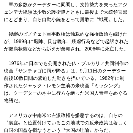
軍の多数がクーデターに同調し、支持勢力を失ったアジ
ェンデ大統領は少数の護衛隊とともに最後まで大統領官邸
にとどまり、自ら自動小銃をとって勇敢に〝戦死〟した。
後継のピノチェト軍事政権は独裁的な強権政治を続けた
が、1989年に退陣、氏は晩年、残虐行為などで起訴された
が健康状態などから訴えが棄却され、2006年に死亡した。
1976年に日本でも公開された仏・ブルガリア共同制作の
映
画『サンチャゴに雨が降る』は、9月11日のクーデター
前後10数日間の緊迫した動きを
描いている。1982年に制
作されたジャック・レモン主演の米映画『ミッシング』
は、クーデターのさ中に行方を絶った米国人青年をめぐる
物語だ。
アメリカが中南米の左派政権を嫌悪するのは、自らの
〝裏庭〟と位置付けているこの地域での反米政策は著しく
自国の国益を損なうという〝大国の理論〟からだ。