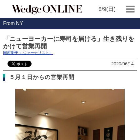
8/9(日)
From NY
「ニューヨーカーに寿司を届ける」生き残りを
かけて営業再開
田村明子
（ ジャーナリスト）
2020/06/14
５月１日からの営業再開