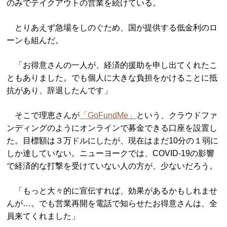
のみでテイクアウトの営業を続けている。
とりあえず急場をしのぐため、国が提供する低金利のロ
ーンも組んだ。
「お得意さんの一人が、経済的援助を申し出てくれたこ
ともありました。でも個人に大きな負担をかけることに抵
抗があり、辞退したんです」
そこで理恵さんが
「GoFundMe」
という、クラウドファ
ンディングのようにオンラインで募金できる口座を設置し
た。目標額は３万ドルにしたが、現在はまだ10分の１弱に
しか達していない。ニューヨークでは、COVID‐19の影響
で経済的な打撃を受けていない人の方が、少ないだろう。
「もっと大々的に宣伝すれば、効果があるかもしれませ
んが…。でも営業再開を電話で知らせたお得意さんは、全
員来てくれました」