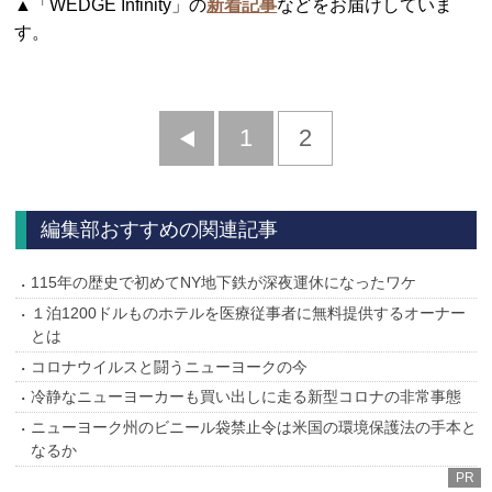
▲「WEDGE Infinity」の
新着記事
などをお届けしていま
す。
前
1
2
へ
編集部おすすめの関連記事
115年の歴史で初めてNY地下鉄が深夜運休になったワケ
１泊1200ドルものホテルを医療従事者に無料提供するオーナー
とは
コロナウイルスと闘うニューヨークの今
冷静なニューヨーカーも買い出しに走る新型コロナの非常事態
ニューヨーク州のビニール袋禁止令は米国の環境保護法の手本と
なるか
PR