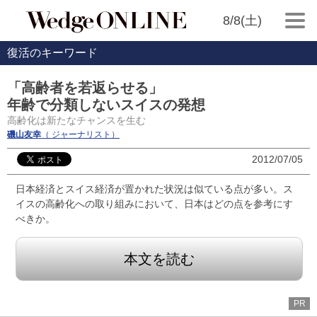
8/8(土)
復活のキーワード
「高齢者を若返らせる」
年齢で分類しないスイスの発想
高齢化は新たなチャンスを生む
磯山友幸
（ ジャーナリスト）
2012/07/05
日本経済とスイス経済が置かれた状況は似ている点が多い。ス
イスの高齢化への取り組みにおいて、日本はどの点を参考にす
べきか。
本文を読む
PR