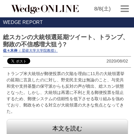
8/8(土)
WEDGE REPORT
総スカンの大統領選延期ツイート、トランプ、
郵政の不信感増大狙う?
佐々木伸
（ 星槎大学大学院教授）
2020/08/02
トランプ米大統領が郵便投票の欠陥を理由に11月の大統領選挙
の延期に言及したのに対し、野党民主党は無論のこと、与党共
和党や支持基盤の保守派からも反対の声が噴出、総スカン状態
となった。しかし、大統領は再選に不利と見る郵便投票を阻止
するため、郵便システムの信頼性を低下させる取り組みを強め
ており、郵政をめぐる対立が大統領選の大きな焦点となってき
た。
本文を読む