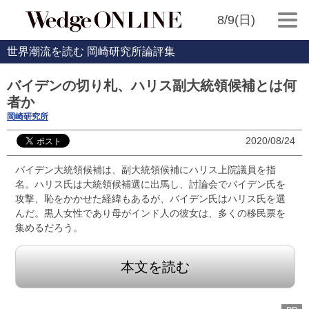
8/9(日)
世界潮流を読む 岡崎研究所論評集
バイデンの切り札、ハリス副大統領候補とは何
者か
岡崎研究所
2020/08/24
バイデン大統領候補は、副大統領候補にハリス上院議員を指
名。ハリス氏は大統領候補選に出馬し、討論会でバイデン氏を
攻撃、恥をかかせた経緯もあるが、バイデン氏はハリス氏を選
んだ。黒人女性であり母がインド人の彼女は、多くの移民票を
集めるだろう。
本文を読む