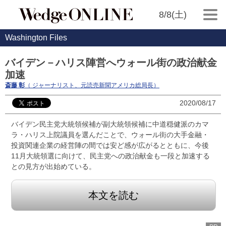
8/8(土)
Washington Files
バイデン－ハリス陣営へウォール街の政治献金
加速
斎藤 彰
（ ジャーナリスト、元読売新聞アメリカ総局長）
2020/08/17
バイデン民主党大統領候補が副大統領候補に中道穏健派のカマ
ラ・ハリス上院議員を選んだことで、ウォール街の大手金融・
投資関連企業の経営陣の間では安ど感が広がるとともに、今後
11月大統領選に向けて、民主党への政治献金も一段と加速する
との見方が出始めている。
本文を読む