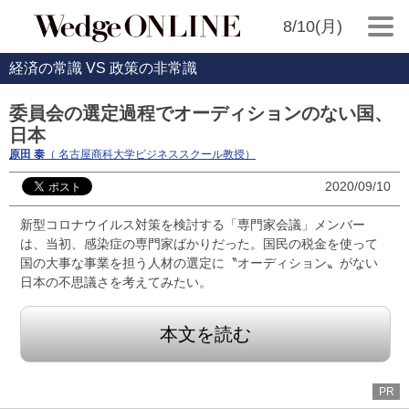
8/10(月)
経済の常識 VS 政策の非常識
委員会の選定過程でオーディションのない国、
日本
原田 泰
（ 名古屋商科大学ビジネススクール教授）
2020/09/10
新型コロナウイルス対策を検討する「専門家会議」メンバー
は、当初、感染症の専門家ばかりだった。国民の税金を使って
国の大事な事業を担う人材の選定に〝オーディション〟がない
日本の不思議さを考えてみたい。
本文を読む
PR