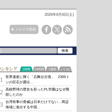
2026年8月8日(土)
メルマガ登録
ランキング
1時間
24時間
1週間
いいね
世界遺産に輝く「石舞台古墳」 2300ト
1
ンの巨石が露出…
高校野球の歴史を彩ったPL学園はなぜ廃
2
部したのか
台湾有事の脅威は日本だけでない…周辺
3
海域に進出する中国…