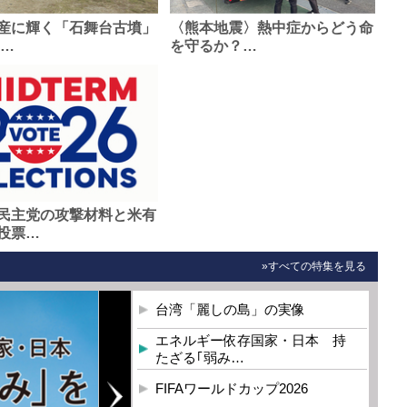
産に輝く「石舞台古墳」
〈熊本地震〉熱中症からどう命
0…
を守るか？…
民主党の攻撃材料と米有
投票…
»すべての特集を見る
台湾「麗しの島」の実像
エネルギー依存国家・日本 持
たざる｢弱み…
FIFAワールドカップ2026