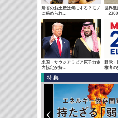
帰省のお土産は何にする？モノ
世界遺
に秘められ…
230
米国・サウジアラビア原子力協
野党・
力協定が持…
権者の
特集