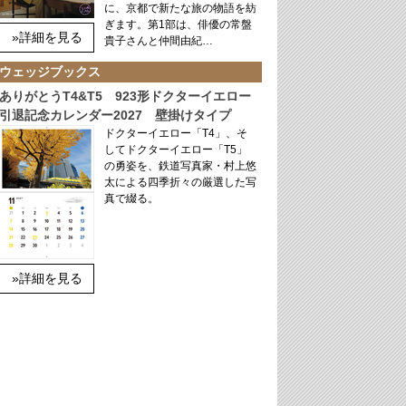
に、京都で新たな旅の物語を紡
ぎます。第1部は、俳優の常盤
»詳細を見る
貴子さんと仲間由紀…
ウェッジブックス
ありがとうT4&T5 923形ドクターイエロー
引退記念カレンダー2027 壁掛けタイプ
ドクターイエロー「T4」、そ
してドクターイエロー「T5」
の勇姿を、鉄道写真家・村上悠
太による四季折々の厳選した写
真で綴る。
»詳細を見る