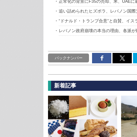
正常化の背景にF35の売却、米、UAE
追い詰められたヒズボラ、レバノン国際
“ドナルド・トランプ合意”と自賛、イス
レバノン政府崩壊の本当の理由、各派が
バックナンバー
新着記事