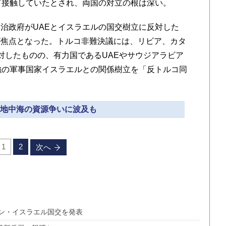
て接触していたとされ、両国の対立の根は深い。
治政府がUAEとイスラエルの国交樹立に反対した
が焦点となった。トルコ非難決議には、リビア、カタ
対したものの、有力国であるUAEやサウジアラビア
強の軍事国家イスラエルとの関係樹立を「反トルコ同
 東地中海の資源争いに波及も
1
2
次へ
ン・イスラエル国交を発表