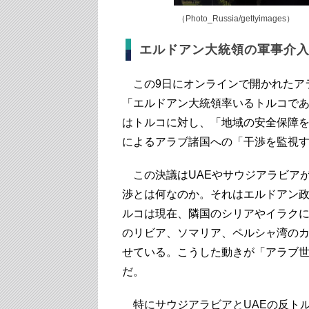
（Photo_Russia/gettyimages）
エルドアン大統領の軍事介
この9日にオンラインで開かれたア
「エルドアン大統領率いるトルコで
はトルコに対し、「地域の安全保障
によるアラブ諸国への「干渉を監視
この決議はUAEやサウジアラビア
渉とは何なのか。それはエルドアン
ルコは現在、隣国のシリアやイラク
のリビア、ソマリア、ペルシャ湾の
せている。こうした動きが「アラブ
だ。
特にサウジアラビアとUAEの反トル