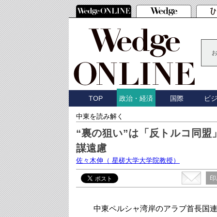
TOP
国際
ビ
政治・経済
中東を読み解く
“裏の狙い”は「反トルコ同
謀遠慮
佐々木伸
（ 星槎大学大学院教授）
印
中東ペルシャ湾岸のアラブ首長国連邦(