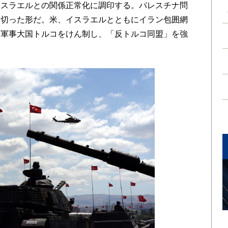
イスラエルとの関係正常化に調印する。パレスチナ問
み切った形だ。米、イスラエルとともにイラン包囲網
る軍事大国トルコをけん制し、「反トルコ同盟」を強