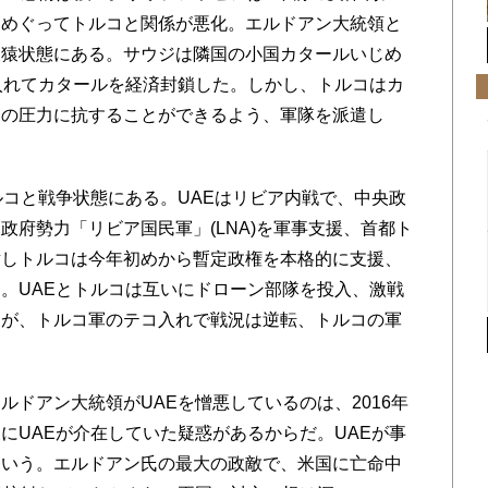
をめぐってトルコと関係が悪化。エルドアン大統領と
犬猿状態にある。サウジは隣国の小国カタールいじめ
入れてカタールを経済封鎖した。しかし、トルコはカ
ジの圧力に抗することができるよう、軍隊を派遣し
コと戦争状態にある。UAEはリビア内戦で、中央政
政府勢力「リビア国民軍」(LNA)を軍事支援、首都ト
対しトルコは今年初めから暫定政権を本格的に支援、
。UAEとトルコは互いにドローン部隊を投入、激戦
たが、トルコ軍のテコ入れで戦況は逆転、トルコの軍
ドアン大統領がUAEを憎悪しているのは、2016年
にUAEが介在していた疑惑があるからだ。UAEが事
という。エルドアン氏の最大の政敵で、米国に亡命中