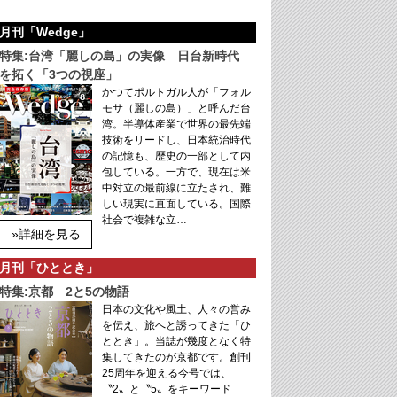
月刊「Wedge」
特集:台湾「麗しの島」の実像 日台新時代
を拓く「3つの視座」
かつてポルトガル人が「フォル
モサ（麗しの島）」と呼んだ台
湾。半導体産業で世界の最先端
技術をリードし、日本統治時代
の記憶も、歴史の一部として内
包している。一方で、現在は米
中対立の最前線に立たされ、難
しい現実に直面している。国際
社会で複雑な立…
»詳細を見る
月刊「ひととき」
特集:京都 2と5の物語
日本の文化や風土、人々の営み
を伝え、旅へと誘ってきた「ひ
ととき」。当誌が幾度となく特
集してきたのが京都です。創刊
25周年を迎える今号では、
〝2〟と〝5〟をキーワード