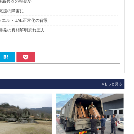
に最新兵器の報奨か
支援の障害に
ラエル・UAE正常化の背景
爆発の真相解明恐れ圧力
»もっと見る