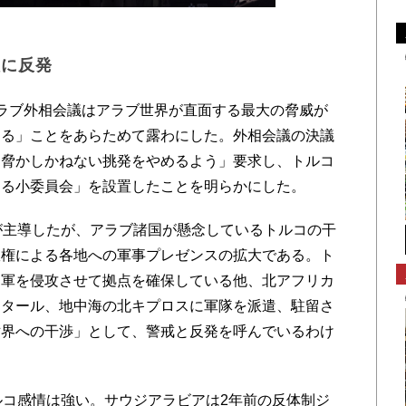
入に反発
ラブ外相会議はアラブ世界が直面する最大の脅威が
ある」ことをあらためて露わにした。外相会議の決議
を脅かしかねない挑発をやめるよう」要求し、トルコ
する小委員会」を設置したことを明らかにした。
が主導したが、アラブ諸国が懸念しているトルコの干
政権による各地への軍事プレゼンスの拡大である。ト
に軍を侵攻させて拠点を確保している他、北アフリカ
カタール、地中海の北キプロスに軍隊を派遣、駐留さ
世界への干渉」として、警戒と反発を呼んでいるわけ
コ感情は強い。サウジアラビアは2年前の反体制ジ