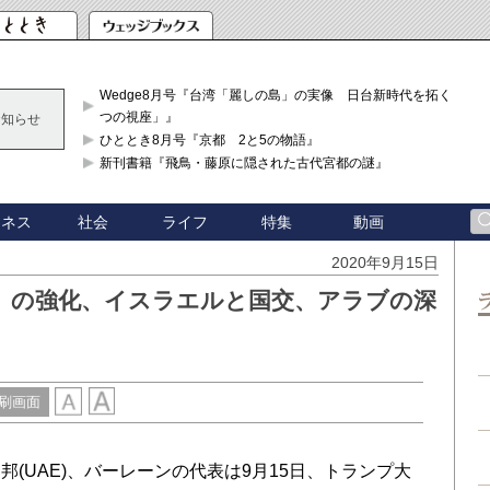
Wedge8月号『台湾「麗しの島」の実像 日台新時代を拓く「3
つの視座」』
お知らせ
ひととき8月号『京都 2と5の物語』
新刊書籍『飛鳥・藤原に隠された古代宮都の謎』
ジネス
社会
ライフ
特集
動画
2020年9月15日
盟」の強化、イスラエルと国交、アラブの深
刷画面
UAE)、バーレーンの代表は9月15日、トランプ大