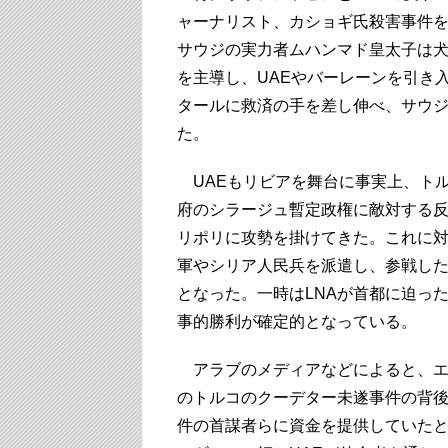
ャーナリスト、カショギ氏殺害事件
サウジの実力者ムハンマド皇太子は
を主導し、UAEやバーレーンを引き
タールに救済の手を差し伸べ、サウ
た。
UAEもリビアを舞台に事実上、トル
府のシラージュ暫定政権に敵対する反
リポリに攻勢を掛けてきた。これに
軍やシリア人民兵を派遣し、参戦した
となった。一時はLNAが首都に迫っ
事的勝利が確定的となっている。
アラブのメディアなどによると、エル
のトルコのクーデター未遂事件の背後
件の首謀者らに資金を提供していた