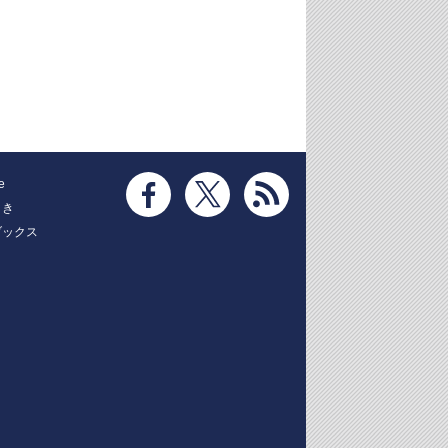
e
とき
ブックス