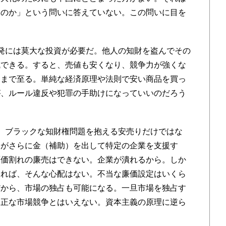
いのか」という問いに答えていない。この問いに目を
発には莫大な投資が必要だ。他人の知財を盗んでその
減できる。すると、売値も安くなり、競争力が強くな
にまで至る。単純な経済原理や法則で安い商品を買っ
が、ルール違反や犯罪の手助けになっていいのだろう
。ブラックな知財権問題を抱える安売りだけではな
家がさらに金（補助）を出して特定の企業を支援す
原価割れの廉売はできない。企業が潰れるから。しか
すれば、そんな心配はない。不当な廉価設定はいくら
だから、市場の独占も可能になる。一旦市場を独占す
公正な市場競争とはいえない。資本主義の原理に逆ら