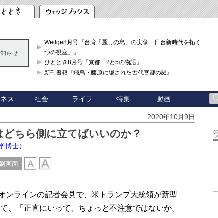
Wedge8月号『台湾「麗しの島」の実像 日台新時代を拓く「3
つの視座」』
お知らせ
ひととき8月号『京都 2と5の物語』
新刊書籍『飛鳥・藤原に隠された古代宮都の謎』
ジネス
社会
ライフ
特集
動画
2020年10月9日
はどちら側に立てばいいのか？
学博士）
刷画面
オンラインの記者会見で、米トランプ大統領が新型
いて、「正直にいって、ちょっと不注意ではないか。