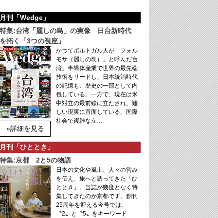
月刊「Wedge」
特集:台湾「麗しの島」の実像 日台新時代
を拓く「3つの視座」
かつてポルトガル人が「フォル
モサ（麗しの島）」と呼んだ台
湾。半導体産業で世界の最先端
技術をリードし、日本統治時代
の記憶も、歴史の一部として内
包している。一方で、現在は米
中対立の最前線に立たされ、難
しい現実に直面している。国際
社会で複雑な立…
»詳細を見る
月刊「ひととき」
特集:京都 2と5の物語
日本の文化や風土、人々の営み
を伝え、旅へと誘ってきた「ひ
ととき」。当誌が幾度となく特
集してきたのが京都です。創刊
25周年を迎える今号では、
〝2〟と〝5〟をキーワード