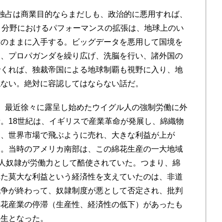
独占は商業目的ならまだしも、政治的に悪用すれば、
引分野におけるパフォーマンスの拡張は、地球上のい
意のままに入手する。ビッグデータを悪用して国境を
し、プロパガンダを繰り広げ、洗脳を行い、諸外国の
でくれば、独裁帝国による地球制覇も視野に入り、地
ねない。絶対に容認してはならない話だ。
。最近徐々に露呈し始めたウイグル人の強制労働に外
。18世紀は、イギリスで産業革命が発展し、綿織物
は、世界市場で飛ぶように売れ、大きな利益が上が
た。当時のアメリカ南部は、この綿花生産の一大地域
黒人奴隷が労働力として酷使されていた。つまり、綿
れた莫大な利益という経済性を支えていたのは、非道
戦争が終わって、奴隷制度が悪として否定され、批判
綿花産業の停滞（生産性、経済性の低下）があったも
再生となった。