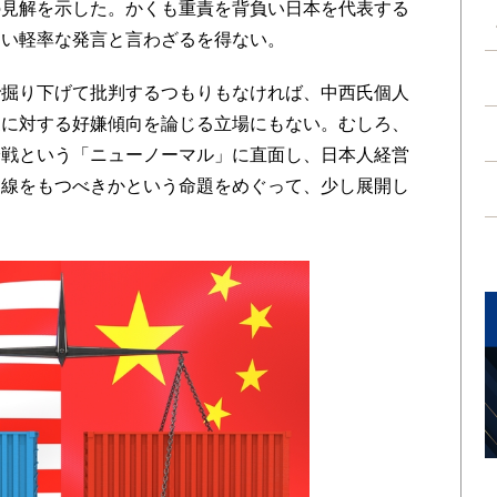
の見解を示した。かくも重責を背負い日本を代表する
ない軽率な発言と言わざるを得ない。
掘り下げて批判するつもりもなければ、中西氏個人
家に対する好嫌傾向を論じる立場にもない。むしろ、
冷戦という「ニューノーマル」に直面し、日本人経営
目線をもつべきかという命題をめぐって、少し展開し