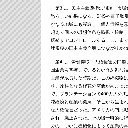
第3に、民主主義毀損の問題。市場
恐ろしい結果になる。SNSや電子取
かなる地域にも浸透し、個人情報を
超えて個人の思想信条を監視・統制
選挙までコントロールする。ここま
球規模の民主主義崩壊につながりか
第4に、労働搾取・人権侵害の問題
国企業も関与しているという深刻な話
工業が成長した時期だ。この綿織物
り、原料となる綿花の需要が高まっ
で、プランテーションで400万人の
花経済と産業の発展、そこから生ま
な人権侵害だった。アメリカの南北
され、廃止された。その後一時的に
のの、ついに機械化によって産業の