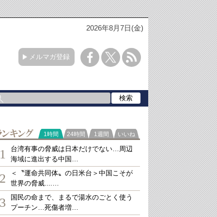
2026年8月7日(金)
メルマガ登録
ランキング
1時間
24時間
1週間
いいね
台湾有事の脅威は日本だけでない…周辺
1
海域に進出する中国…
＜〝運命共同体〟の日米台＞中国こそが
2
世界の脅威....…
国民の命まで、まるで湯水のごとく使う
3
プーチン…死傷者増…