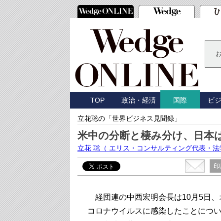
TOP
政治・経済
ビ
国際
立花聡の「世界ビジネス見聞録」
米中の分断と棲み分け、日本
立花 聡
（ エリス・コンサルティング代表・法
印
経団連の中西宏明会長は10月5日、
コロナウイルスに感染したことにつ