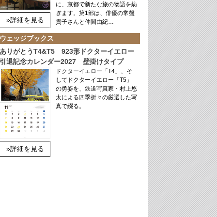
に、京都で新たな旅の物語を紡
ぎます。第1部は、俳優の常盤
»詳細を見る
貴子さんと仲間由紀…
ウェッジブックス
ありがとうT4&T5 923形ドクターイエロー
引退記念カレンダー2027 壁掛けタイプ
ドクターイエロー「T4」、そ
してドクターイエロー「T5」
の勇姿を、鉄道写真家・村上悠
太による四季折々の厳選した写
真で綴る。
»詳細を見る