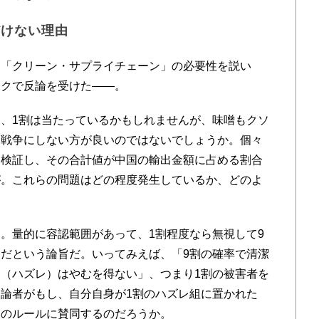
だけない理由
「クリーン・サプライチェーン」の必要性を説い
ックで反論を受けた――。
、1割は当たっているかもしれませんが、味噌もクソ
ー戦争にしない方が良いのではないでしょうか。個々
て検証し、その合計値が中国の輸出金額に占める割合
が。これらの問題はどの程度発生しているか、どのよ
。量的に容認範囲があって、1割程度なら無視して9
だという論旨だ。いってみえば、「9割の確率で清潔
（ハズレ）はやむを得ない」、つまり1割の被害者を
論者がもし、自分自身が1割のハズレ組に置かれた
トのルールに賛同するのだろうか。