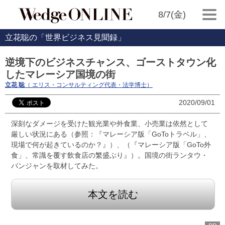
8/7(金)
立花聡の「世界ビジネス見聞録」
逆境下のビジネスチャンス、ゴーストタウン化
したマレーシア国境の街
立花 聡
（ エリス・コンサルティング代表・法学博士）
2020/09/01
深刻なダメージを受けた観光業や外食業、小売業は依然として
厳しい状況にある（参照：『マレーシア版「GoToトラベル」、
現場で何が起きているのか？』）、（『マレーシア版「GoTo外
食」、常識を覆す飲食店の繁盛ぶり』）。国境の街ランタウ・
パンジャンを取材してみた。
本文を読む