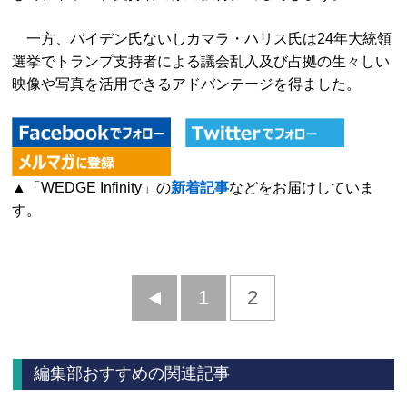
一方、バイデン氏ないしカマラ・ハリス氏は24年大統領
選挙でトランプ支持者による議会乱入及び占拠の生々しい
映像や写真を活用できるアドバンテージを得ました。
▲「WEDGE Infinity」の
新着記事
などをお届けしていま
す。
前
1
2
へ
編集部おすすめの関連記事