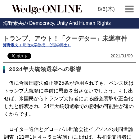
8/6(木)
海野素央の Democracy, Unity And Human Rights
トランプ、アウト！「クーデター」未遂事件
海野素央
（ 明治大学教授 心理学博士）
2021/01/09
2024年大統領選挙への影響
仮に合衆国憲法修正第25条が適用されても、ペンス氏は
トランプ大統領に事前に恩赦を出さないでしょう。もし出
せば、米国民からトランプ支持者による議会襲撃を正当化
したと解釈され、24年大統領選挙での勝利の可能性が遠の
くからです。
ロイター通信とグローバル世論会社イプソスの共同世論
調査（21年1月４～５日実施）によれば、共和党支持者に