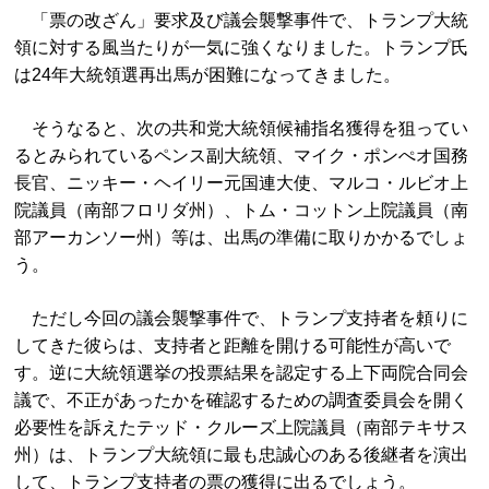
「票の改ざん」要求及び議会襲撃事件で、トランプ大統
領に対する風当たりが一気に強くなりました。トランプ氏
は24年大統領選再出馬が困難になってきました。
そうなると、次の共和党大統領候補指名獲得を狙ってい
るとみられているペンス副大統領、マイク・ポンぺオ国務
長官、ニッキー・ヘイリー元国連大使、マルコ・ルビオ上
院議員（南部フロリダ州）、トム・コットン上院議員（南
部アーカンソー州）等は、出馬の準備に取りかかるでしょ
う。
ただし今回の議会襲撃事件で、トランプ支持者を頼りに
してきた彼らは、支持者と距離を開ける可能性が高いで
す。逆に大統領選挙の投票結果を認定する上下両院合同会
議で、不正があったかを確認するための調査委員会を開く
必要性を訴えたテッド・クルーズ上院議員（南部テキサス
州）は、トランプ大統領に最も忠誠心のある後継者を演出
して、トランプ支持者の票の獲得に出るでしょう。