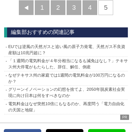
前
1
2
3
4
5
へ
編集部おすすめの関連記事
EUでは逆風の天然ガスと追い風の原子力発電、天然ガス不良資
産額は10兆円超に？
「１週間の電気料金が４年分相当になるも減免はなし？」テキサ
ス州大停電がもたらした、辞任、解任、倒産
なぜテキサス州の家庭では1週間の電気料金が100万円になるの
か？
グリーンイノベーションの幻想を捨てよ、2050年脱炭素社会実
現に向け日本は何をすべきなのか
電気料金はなぜ突然10倍にもなるのか、再度問う「電力自由化
の天国と地獄」
PR