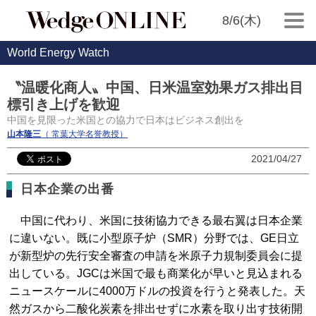
8/6(木)
World Energy Watch
〝温暖化商人〟中国、日米温室効果ガス排出目
標引き上げを歓迎
中国を見限った米国との協力で日本はビジネス創出を
山本隆三
（ 常葉大学名誉教授）
2021/04/27
日本企業の出番
中国に代わり、米国に技術協力できる最右翼は日本企業
に違いない。既に小型原子炉（SMR）分野では、GE日立
が新型炉の先行安全審査の申請を米原子力規制委員会に提
出している。JGCは米国で最も商業化が早いと見込まれる
ニュースケールに4000万ドルの投資を行うと発表した。天
然ガスから二酸化炭素を排出せずに水素を取り出す技術開