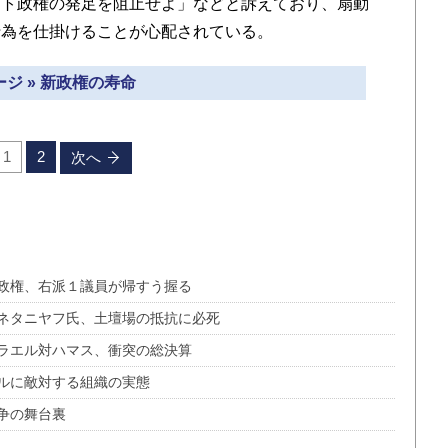
ット政権の発足を阻止せよ」などと訴えており、扇動
行為を仕掛けることが心配されている。
ジ » 新政権の寿命
1
2
次へ
政権、右派１議員が帰すう握る
ネタニヤフ氏、土壇場の抵抗に必死
ラエル対ハマス、衝突の総決算
ルに敵対する組織の実態
争の舞台裏