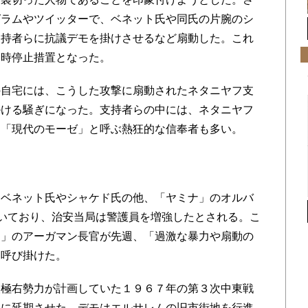
グラムやツイッターで、ベネット氏や同氏の片腕のシ
支持者らに抗議デモを掛けさせるなど扇動した。これ
一時停止措置となった。
自宅には、こうした攻撃に扇動されたネタニヤフ支
掛ける騒ぎになった。支持者らの中には、ネタニヤフ
て「現代のモーゼ」と呼ぶ熱狂的な信奉者も多い。
ベネット氏やシャケド氏の他、「ヤミナ」のオルバ
届いており、治安当局は警護員を増強したとされる。こ
ト」のアーガマン長官が先週、「過激な暴力や扇動の
を呼び掛けた。
極右勢力が計画していた１９６７年の第３次中東戦
後に延期させた。デモはエルサレムの旧市街地を行進