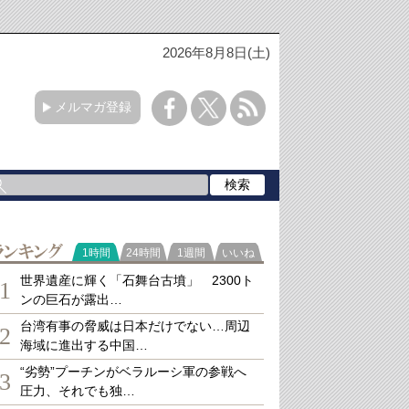
2026年8月8日(土)
メルマガ登録
ランキング
1時間
24時間
1週間
いいね
世界遺産に輝く「石舞台古墳」 2300ト
1
ンの巨石が露出…
台湾有事の脅威は日本だけでない…周辺
2
海域に進出する中国…
“劣勢”プーチンがベラルーシ軍の参戦へ
3
圧力、それでも独…