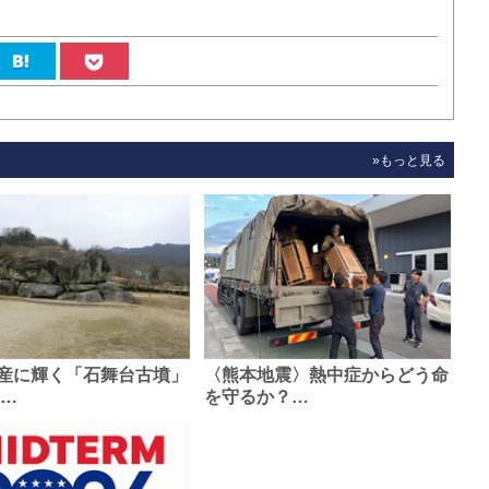
»もっと見る
産に輝く「石舞台古墳」
〈熊本地震〉熱中症からどう命
0…
を守るか？…