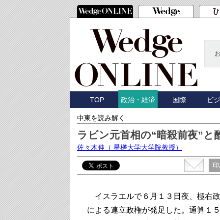
TOP
国際
ビ
政治・経済
中東を読み解く
ラビン元首相の“暗殺前夜”
佐々木伸
（ 星槎大学大学院教授）
印
イスラエルで６月１３日夜、極右政
による連立政権が発足した。通算１