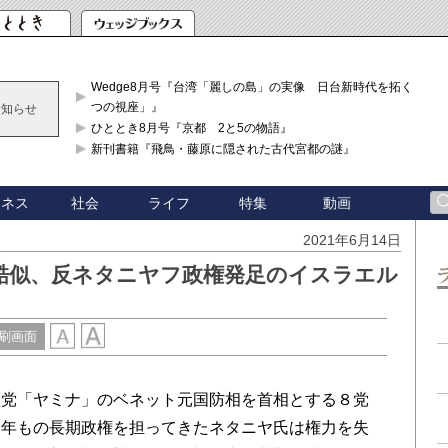
Wedge8月号『台湾「麗しの島」の実像 日台新時代を拓く「3
つの視座」』
お知らせ
ひととき8月号『京都 2と5の物語』
新刊書籍『飛鳥・藤原に隠された古代宮都の謎』
ジネス
社会
ライフ
特集
動画
2021年6月14日
と酷似、反ネタニヤフ政権発足のイスラエル
刷画面
党「ヤミナ」のベネット元国防相を首相とする８党
５年もの長期政権を担ってきたネタニヤ氏は権力を失