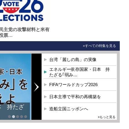
民主党の攻撃材料と米有
投票…
»すべての特集を見る
台湾「麗しの島」の実像
エネルギー依存国家・日本 持
たざる｢弱み…
FIFAワールドカップ2026
日本主導で平和の再構築を
造船立国ニッポンへ
»もっと見る