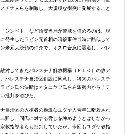
レスチナ人らを刺激し、大規模な衝突に発展すること
「シンベト」など治安当局が警戒を強めるのは、現
日に発生したラビン元首相の暗殺事件当時に酷似して
トン米元大統領の仲介で、オスロ合意に署名し、パレ
敵対してきたパレスチナ解放機構（ＰＬＯ）の故ア
し、パレスチナ自治区創設に同意し、将来のパレスチ
のラビン氏の決断はネタニヤフ氏ら右派勢力から「テ
強い批判を浴びた。
ナ自治区の入植者の過激なユダヤ人青年に暗殺され
を非難し、同氏に対する脅しを諫めようとはしなかっ
の宗教指導者らも批判していたが、今回もユダヤ教指