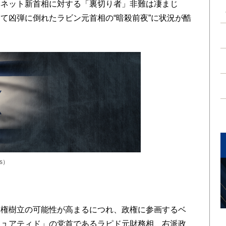
ベネット新首相に対する「裏切り者」非難は凄まじ
て凶弾に倒れたラビン元首相の“暗殺前夜”に状況が酷
es）
権樹立の可能性が高まるにつれ、政権に参画するベ
シュアティド」の党首であるラピド元財務相、右派政