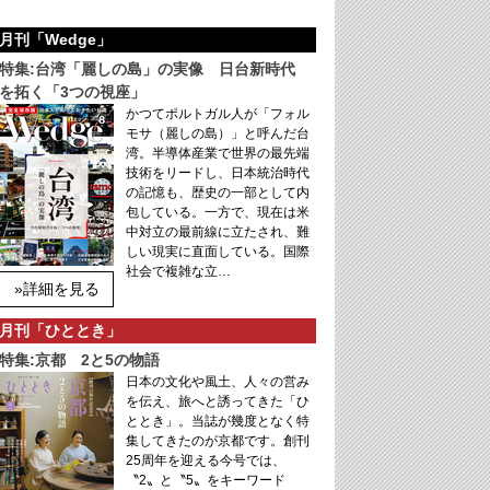
月刊「Wedge」
特集:台湾「麗しの島」の実像 日台新時代
を拓く「3つの視座」
かつてポルトガル人が「フォル
モサ（麗しの島）」と呼んだ台
湾。半導体産業で世界の最先端
技術をリードし、日本統治時代
の記憶も、歴史の一部として内
包している。一方で、現在は米
中対立の最前線に立たされ、難
しい現実に直面している。国際
社会で複雑な立…
»詳細を見る
月刊「ひととき」
特集:京都 2と5の物語
日本の文化や風土、人々の営み
を伝え、旅へと誘ってきた「ひ
ととき」。当誌が幾度となく特
集してきたのが京都です。創刊
25周年を迎える今号では、
〝2〟と〝5〟をキーワード