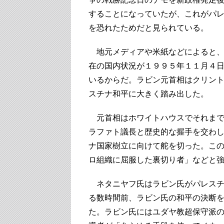
することになっていたが、これがパ
を恐れたためだと見られている。
地元メディアや米紙などによると、
在の国内状況が１９９５年１１月４
いるからだ。ラビン元首相はクリン
スチナ和平に大きく踏み出した。
元首相はホワイトハウスでそれまで
ラファト議長と歴史的な握手を交わ
ナ国家樹立に向けて舵を切った。こ
ロ組織に屈服した裏切り者」などと
ネタニヤフ氏はラビン氏がパレスチ
る数時間前、ラビン氏の和平の決断
た。ラビン氏にはユダヤ教超保守派