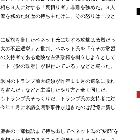
育相ら３人に対する「裏切り者」非難を強めた。３人
閣僚を務めた経歴の持ち主だけに、その怒りは一段と
に反旗を翻したベネット氏に対する攻撃は激烈だっ
最大の不正選挙」と批判、ベネット氏を「うその常習
ロの支持者である危険な左派政権を樹立しようとして
テート（影の政府）が根付いている」などと罵った。
米国のトランプ前大統領が昨年１１月の選挙に敗れ
挙を盗んだ」などと主張したやり方と全く同じだ。
しもトランプ氏そっくりだ。トランプ氏の支持者に対
、今年１月に米議会襲撃事件が起きたのは記憶に新し
書の一部物語まで持ち出してベネット氏の“変節”を
を裏切った人物であることを印象付けようとした。さ