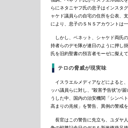
らにネタニヤフ氏の息子はインスタ
ャケド議員らの自宅の住所を公表、
により、息子のＳＮＳアカウントは
しかし、ベネット、シャケド両氏の
持者らのデモ隊が連日のように押し
氏を旧約聖書の預言者モーゼに擬え
テロの脅威が現実味
イスラエルメディアなどによると、
ッハ議員らに対し、“殺害予告状”が
うした中、国内の治安機関「シンベ
高まりの兆候」を警告、異例の警戒
長官はこの警告に先立ち、ユダヤ人
争の戦勝記念日のデモを新政権発足