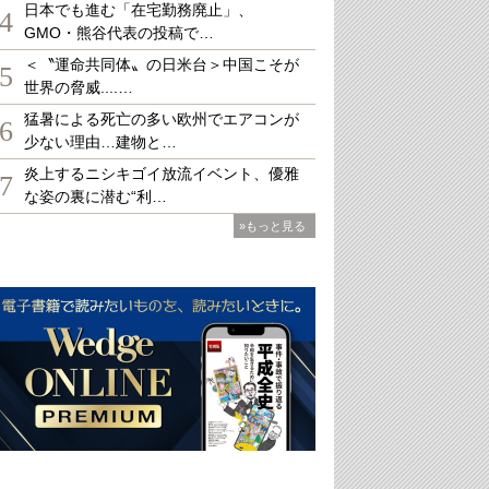
日本でも進む「在宅勤務廃止」、
4
GMO・熊谷代表の投稿で…
＜〝運命共同体〟の日米台＞中国こそが
5
世界の脅威....…
猛暑による死亡の多い欧州でエアコンが
6
少ない理由…建物と…
炎上するニシキゴイ放流イベント、優雅
7
な姿の裏に潜む“利…
»もっと見る