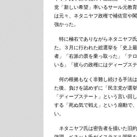
党「新しい希望」率いるサール元教
は元々、ネタニヤフ政権で補佐官や
強かった。
特に極右でありながらネタニヤフ氏
た。３月に行われた総選挙を「史上
者」「右派の票を乗っ取った」「テ
いる」「彼らの政権にはディープス
何の根拠もなく非難し続ける手法は
た後、負けを認めずに「民主党が選
「ディープステート」という言い回
する「死ぬ気で戦え」という扇動で
い。
ネタニヤフ氏は密告者を描いた旧約聖
強調、ベネット氏がイスラエル国民