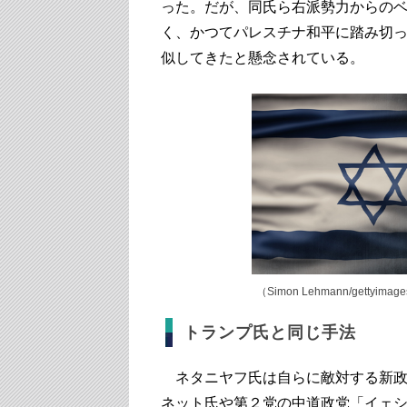
った。だが、同氏ら右派勢力からの
く、かつてパレスチナ和平に踏み切っ
似してきたと懸念されている。
（Simon Lehmann/gettyimag
トランプ氏と同じ手法
ネタニヤフ氏は自らに敵対する新政
ネット氏や第２党の中道政党「イェ