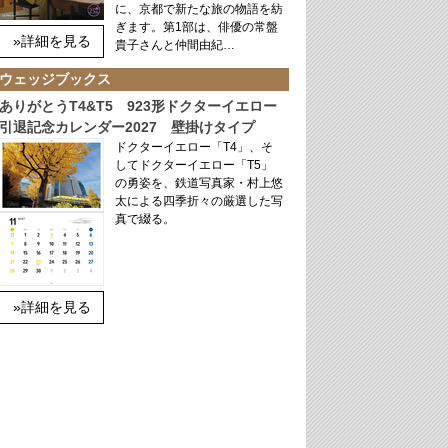
に、京都で新たな旅の物語を紡
ぎます。第1部は、俳優の常盤
»詳細を見る
貴子さんと仲間由紀…
ウェッジブックス
ありがとうT4&T5 923形ドクターイエロー
引退記念カレンダー2027 壁掛けタイプ
ドクターイエロー「T4」、そ
してドクターイエロー「T5」
の勇姿を、鉄道写真家・村上悠
太による四季折々の厳選した写
真で綴る。
»詳細を見る