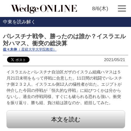
8/6(木)
中東を読み解く
パレスチナ戦争、勝ったのは誰か？イスラエル
対ハマス、衝突の総決算
佐々木伸
（ 星槎大学大学院教授）
2021/05/21
イスラエルとパレスチナ自治区ガザのイスラム組織ハマスは５
月21日未明をもって停戦に合意した。11日間の戦闘でパレスチ
ナ側２３２人、イスラエル側12人の犠牲者が出た。エジプトが
仲介した今回の停戦が「恒久的な停戦」に結びつくかは分から
ないし、過去の停戦同様、すぐにも破られる恐れも強い。衝突
を振り返り、勝ち組、負け組は誰なのか、総括してみた。
本文を読む