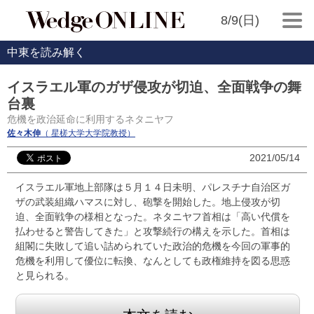
8/9(日)
中東を読み解く
イスラエル軍のガザ侵攻が切迫、全面戦争の舞
台裏
危機を政治延命に利用するネタニヤフ
佐々木伸
（ 星槎大学大学院教授）
2021/05/14
イスラエル軍地上部隊は５月１４日未明、パレスチナ自治区ガ
ザの武装組織ハマスに対し、砲撃を開始した。地上侵攻が切
迫、全面戦争の様相となった。ネタニヤフ首相は「高い代償を
払わせると警告してきた」と攻撃続行の構えを示した。首相は
組閣に失敗して追い詰められていた政治的危機を今回の軍事的
危機を利用して優位に転換、なんとしても政権維持を図る思惑
と見られる。