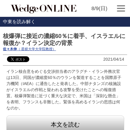
8/9(日)
中東を読み解く
核爆弾に接近の濃縮60％に着手、イスラエルに
報復か？イラン決定の背景
佐々木伸
（ 星槎大学大学院教授）
2021/04/14
イラン核合意をめぐる交渉担当者のアラグチ・イラン外務次官
は13日、同国が濃縮度60％のウランを製造することを国際原子
力機関（IAEA）に通告したと発表した。中部ナタンズの核施設
がイスラエルの作戦と疑われる攻撃を受けたことへの報復措
置。核爆弾製造に近づく重大な決定で、米国は「深刻な懸念」
を表明、フランスも非難した。緊張を高めるイランの思惑は何
なのか。
本文を読む