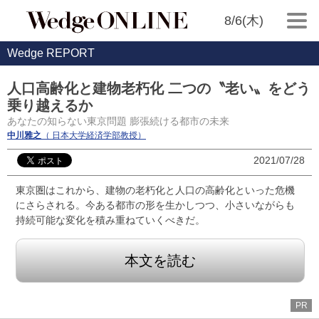
8/6(木)
Wedge REPORT
人口高齢化と建物老朽化 二つの〝老い〟をどう
乗り越えるか
あなたの知らない東京問題 膨張続ける都市の未来
中川雅之
（ 日本大学経済学部教授）
2021/07/28
東京圏はこれから、建物の老朽化と人口の高齢化といった危機
にさらされる。今ある都市の形を生かしつつ、小さいながらも
持続可能な変化を積み重ねていくべきだ。
本文を読む
PR