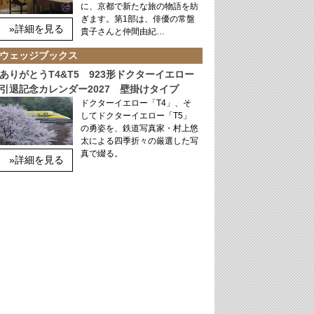
に、京都で新たな旅の物語を紡
ぎます。第1部は、俳優の常盤
»詳細を見る
貴子さんと仲間由紀…
ウェッジブックス
ありがとうT4&T5 923形ドクターイエロー
引退記念カレンダー2027 壁掛けタイプ
ドクターイエロー「T4」、そ
してドクターイエロー「T5」
の勇姿を、鉄道写真家・村上悠
太による四季折々の厳選した写
真で綴る。
»詳細を見る