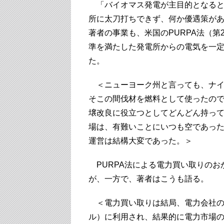
「バイオマス発電が主目的となると
所に太刀打ちできず、何か優遇策が
著者の事業も、米国のPURPA法（第
準を満たした発電所からの電気を一
た。
＜ニューヨーク州と言っても、ナイ
そこの間伐材を燃料として使ったの
壌改良に役立つとしてどんどん持っ
場は、有難いことにいつも空であっ
運営は結構大変であった。＞
PURPA法による電力買い取りのお
が、一方で、著者はこうも語る。
＜電力買い取りは結局、電力会社の
ル）に利用され、結果的に電力市場