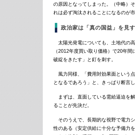
の原因となってしまった。（中略）
れは必ず淘汰されることになるのが
政治家は「真の国益」を見
太陽光発電についても、土地代の高
（2012年度買い取り価格）で20年
破綻をきたす」と釘を刺す。
風力同様、「費用対効果面という点
となるであろう」と、きっぱり断言
まずは、直面している需給逼迫を解
ることが先決だ。
そのうえで、長期的な視野で電力シ
性のある（安定供給に十分な予備力