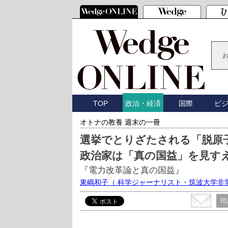
TOP
国際
ビ
政治・経済
オトナの教養 週末の一冊
選挙でとりざたされる「脱原
政治家は「真の国益」を見す
『電力改革論と真の国益』
東嶋和子
（ 科学ジャーナリスト・筑波大学非
印