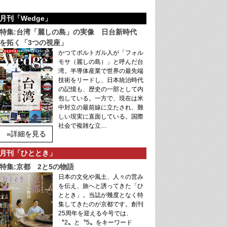
月刊「Wedge」
特集:台湾「麗しの島」の実像 日台新時代
を拓く「3つの視座」
かつてポルトガル人が「フォル
モサ（麗しの島）」と呼んだ台
湾。半導体産業で世界の最先端
技術をリードし、日本統治時代
の記憶も、歴史の一部として内
包している。一方で、現在は米
中対立の最前線に立たされ、難
しい現実に直面している。国際
社会で複雑な立…
»詳細を見る
月刊「ひととき」
特集:京都 2と5の物語
日本の文化や風土、人々の営み
を伝え、旅へと誘ってきた「ひ
ととき」。当誌が幾度となく特
集してきたのが京都です。創刊
25周年を迎える今号では、
〝2〟と〝5〟をキーワード