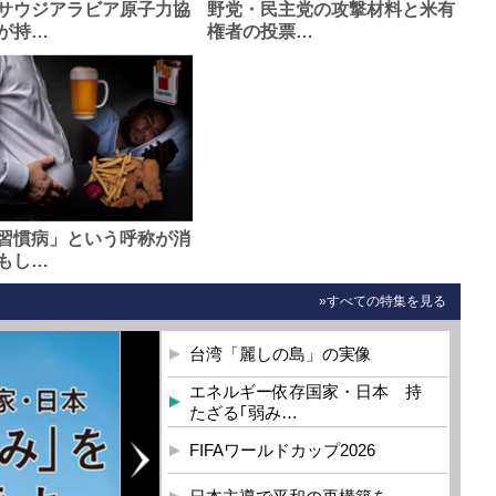
サウジアラビア原子力協
野党・民主党の攻撃材料と米有
が持…
権者の投票…
習慣病」という呼称が消
もし…
»すべての特集を見る
台湾「麗しの島」の実像
エネルギー依存国家・日本 持
たざる｢弱み…
FIFAワールドカップ2026