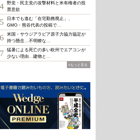
野党・民主党の攻撃材料と米有権者の投
4
票意欲
日本でも進む「在宅勤務廃止」、
5
GMO・熊谷代表の投稿で…
米国・サウジアラビア原子力協力協定が
6
持つ懸念…不明瞭な…
猛暑による死亡の多い欧州でエアコンが
7
少ない理由…建物と…
»もっと見る