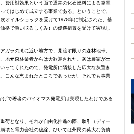
、費用対効果という面で通常の化石燃料による発電
あってはじめて成立する事業である」ということで、
2次オイルショックを受けて1978年に制定された、基
定価格で買い取るしくみ）の優遇措置を受けて実現し
アガラの滝に近い地方で、見渡す限りの森林地帯、
で、地元森林業者からは大歓迎された。灰は農家が土
ていってくれたので、発電所に隣接した広大な灰置き
た。こんな恵まれたところであったが、それでも事業
かげで著者のバイオマス発電所は実現したわけである
重荷となり、それが自由化推進の際、取引（ディー
の崩壊と電力会社の破綻、ひいては州民の莫大な負債