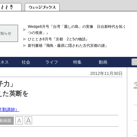
Wedge8月号『台湾「麗しの島」の実像 日台新時代を拓く「3
つの視座」』
お知らせ
ひととき8月号『京都 2と5の物語』
新刊書籍『飛鳥・藤原に隠された古代宮都の謎』
ジネス
社会
ライフ
特集
動画
2012年11月30日
子力」
えた英断を
常勤講師）
刷画面