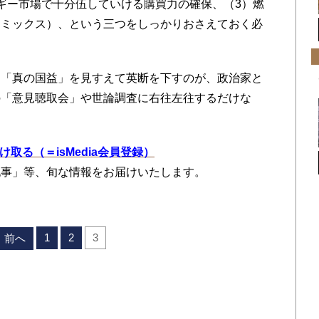
ギー市場で十分伍していける購買力の確保、（3）燃
トミックス）、という三つをしっかりおさえておく必
「真の国益」を見すえて英断を下すのが、政治家と
の「意見聴取会」や世論調査に右往左往するだけな
を受け取る（＝isMedia会員登録）
記事」等、旬な情報をお届けいたします。
1
2
3
前へ