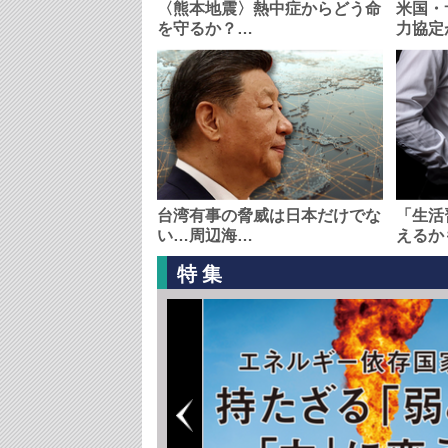
〈熊本地震〉熱中症からどう命
米国・
を守るか？…
力協定
台湾有事の脅威は日本だけでな
「生活
い…周辺海…
えるか
特集