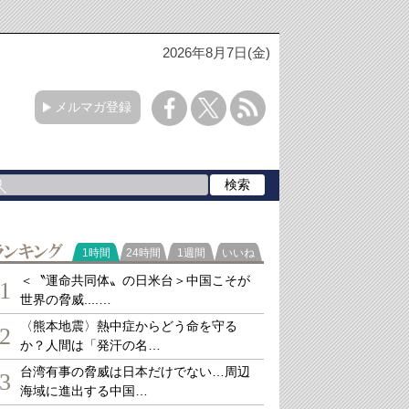
2026年8月7日(金)
メルマガ登録
ランキング
1時間
24時間
1週間
いいね
＜〝運命共同体〟の日米台＞中国こそが
1
世界の脅威....…
〈熊本地震〉熱中症からどう命を守る
2
か？人間は「発汗の名…
台湾有事の脅威は日本だけでない…周辺
3
海域に進出する中国…