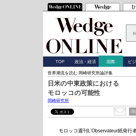
TOP
政治・経済
ビ
国際
世界潮流を読む 岡崎研究所論評集
日米の中東政策における
モロッコの可能性
岡崎研究所
印
モロッコ週刊L'Observateur紙発行