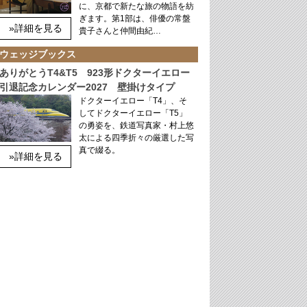
に、京都で新たな旅の物語を紡
ぎます。第1部は、俳優の常盤
»詳細を見る
貴子さんと仲間由紀…
ウェッジブックス
ありがとうT4&T5 923形ドクターイエロー
引退記念カレンダー2027 壁掛けタイプ
ドクターイエロー「T4」、そ
してドクターイエロー「T5」
の勇姿を、鉄道写真家・村上悠
太による四季折々の厳選した写
真で綴る。
»詳細を見る