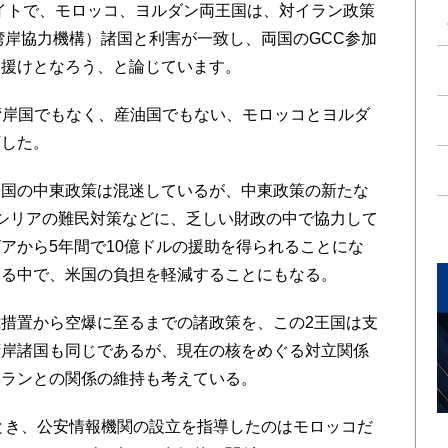
t誌ウェブサイトで、モロッコ、ヨルダン両王国は、対イラン政策
湾岸協力機構）諸国と利害が一致し、両国のGCC参加
て援けとなろう、と論じています。
、湾岸国でもなく、産油国でもない、モロッコとヨルダ
下した。
国の中東政策は混迷しているが、中東政策の新たな
シリアの難民対策などに、乏しい財政の中で協力して
アから5年間で10億ドルの援助を得られることにな
いる中で、米国の負担を軽減することにもなる。
措置から空爆に至るまでの諸政策を、この2王国は支
湾岸諸国も同じであるが、現在の核をめぐる対立関係
イランとの関係の維持も考えている。
とき、公安情報機関の設立を指導したのはモロッコだ