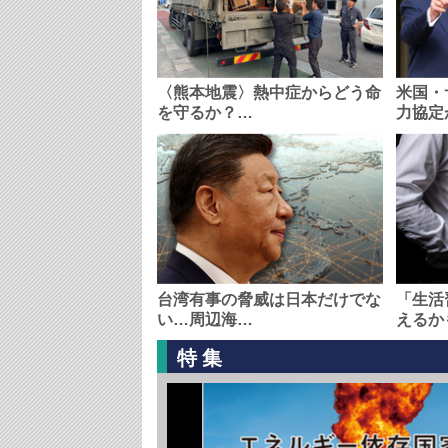
〈熊本地震〉熱中症からどう命
米国・
を守るか？…
力協定
台湾有事の脅威は日本だけでな
「生活
い…周辺海…
えるか
特集