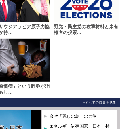
サウジアラビア原子力協
野党・民主党の攻撃材料と米有
が持…
権者の投票…
習慣病」という呼称が消
もし…
»すべての特集を見る
台湾「麗しの島」の実像
エネルギー依存国家・日本 持