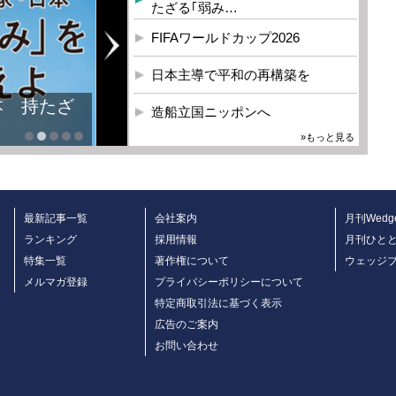
たざる｢弱み…
FIFAワールドカップ2026
日本主導で平和の再構築を
本 持たざ
造船立国ニッポンへ
»もっと見る
最新記事一覧
会社案内
月刊Wedg
ランキング
採用情報
月刊ひと
特集一覧
著作権について
ウェッジ
メルマガ登録
プライバシーポリシーについて
特定商取引法に基づく表示
広告のご案内
お問い合わせ