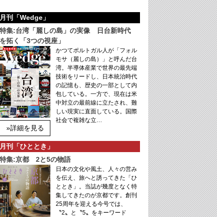
月刊「Wedge」
特集:台湾「麗しの島」の実像 日台新時代
を拓く「3つの視座」
かつてポルトガル人が「フォル
モサ（麗しの島）」と呼んだ台
湾。半導体産業で世界の最先端
技術をリードし、日本統治時代
の記憶も、歴史の一部として内
包している。一方で、現在は米
中対立の最前線に立たされ、難
しい現実に直面している。国際
社会で複雑な立…
»詳細を見る
月刊「ひととき」
特集:京都 2と5の物語
日本の文化や風土、人々の営み
を伝え、旅へと誘ってきた「ひ
ととき」。当誌が幾度となく特
集してきたのが京都です。創刊
25周年を迎える今号では、
〝2〟と〝5〟をキーワード