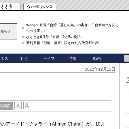
Wedge8月号『台湾「麗しの島」の実像 日台新時代を拓く「3
つの視座」』
お知らせ
ひととき8月号『京都 2と5の物語』
新刊書籍『飛鳥・藤原に隠された古代宮都の謎』
ジネス
社会
ライフ
特集
動画
2012年12月12日
刷画面
者のアーメド・チャライ（Ahmed Charai）が、10月