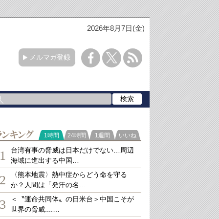
2026年8月7日(金)
メルマガ登録
ランキング
1時間
24時間
1週間
いいね
台湾有事の脅威は日本だけでない…周辺
1
海域に進出する中国…
〈熊本地震〉熱中症からどう命を守る
2
か？人間は「発汗の名…
＜〝運命共同体〟の日米台＞中国こそが
3
世界の脅威....…