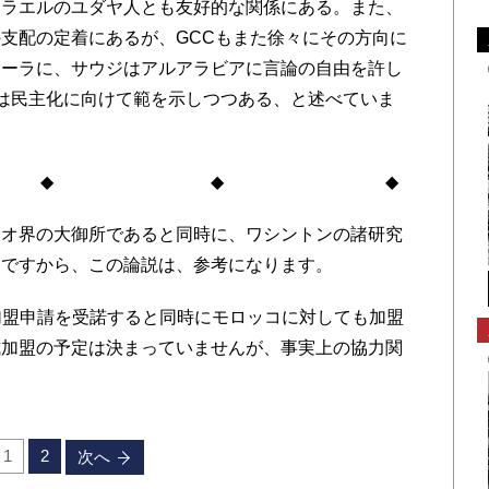
スラエルのユダヤ人とも友好的な関係にある。また、
支配の定着にあるが、GCCもまた徐々にその方向に
ジーラに、サウジはアルアラビアに言論の自由を許し
は民主化に向けて範を示しつつある、と述べていま
◆ ◆
オ界の大御所であると同時に、ワシントンの諸研究
家ですから、この論説は、参考になります。
の加盟申請を受諾すると同時にモロッコに対しても加盟
式加盟の予定は決まっていませんが、事実上の協力関
1
2
次へ