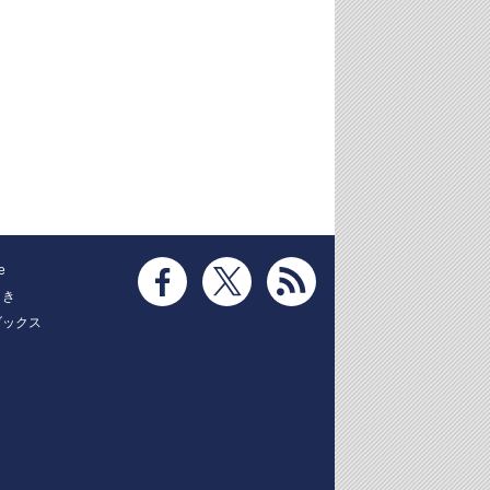
e
とき
ブックス