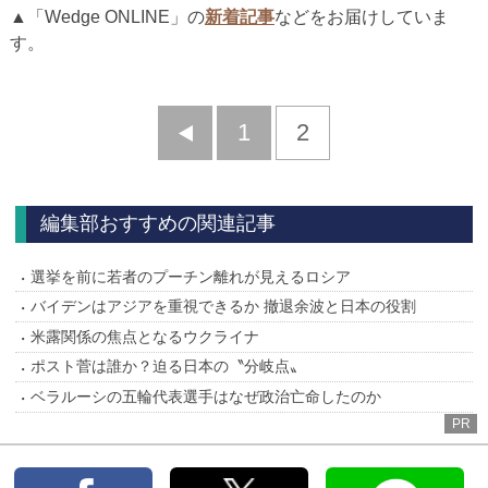
▲「Wedge ONLINE」の
新着記事
などをお届けしていま
す。
前
1
2
へ
編集部おすすめの関連記事
選挙を前に若者のプーチン離れが見えるロシア
バイデンはアジアを重視できるか 撤退余波と日本の役割
米露関係の焦点となるウクライナ
ポスト菅は誰か？迫る日本の〝分岐点〟
ベラルーシの五輪代表選手はなぜ政治亡命したのか
PR