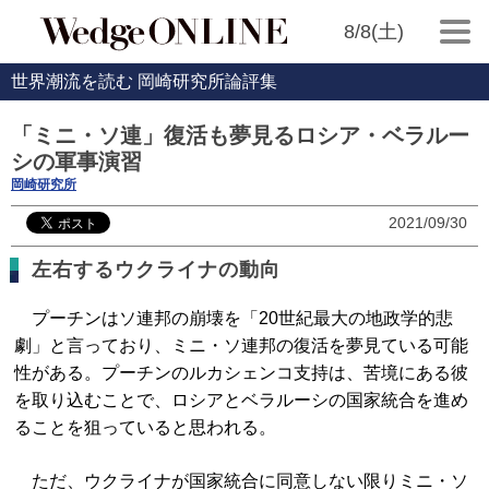
8/8(土)
世界潮流を読む 岡崎研究所論評集
「ミニ・ソ連」復活も夢見るロシア・ベラルー
シの軍事演習
岡崎研究所
2021/09/30
左右するウクライナの動向
プーチンはソ連邦の崩壊を「20世紀最大の地政学的悲
劇」と言っており、ミニ・ソ連邦の復活を夢見ている可能
性がある。プーチンのルカシェンコ支持は、苦境にある彼
を取り込むことで、ロシアとベラルーシの国家統合を進め
ることを狙っていると思われる。
ただ、ウクライナが国家統合に同意しない限りミニ・ソ