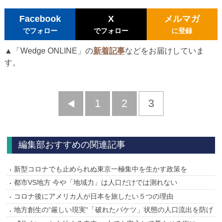
Facebook
X
メルマガ
でフォロー
でフォロー
に登録
▲「Wedge ONLINE」の
新着記事
などをお届けしていま
す。
前
1
2
3
へ
編集部おすすめの関連記事
新型コロナでも止められぬ東京一極集中を生かす政策を
都市VS地方 今や「地域力」は人口だけでは測れない
コロナ後にアメリカ人が日本を旅したい５つの理由
地方創生の“厳しい現実“「破れたバケツ」状態の人口流出を防げ