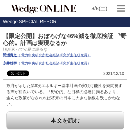
8/8(土)
Wedge SPECIAL REPORT
【限定公開】おぼろげな46%減を徹底検証 〝野
心的〟計画は実現なるか
脱炭素って安易に語るな
間瀬貴之
（ 電力中央研究所社会経済研究所主任研究員）
永井雄宇
（ 電力中央研究所社会経済研究所主任研究員）
2021/12/10
政府が示した第6次エネルギー基本計画の実現可能性を疑問視す
る声が相次いでいる。「野心的」な目標の必達に拘るあまり、
歪んだ政策がなされれば将来の日本に大きな禍根を残しかねな
い。
本文を読む