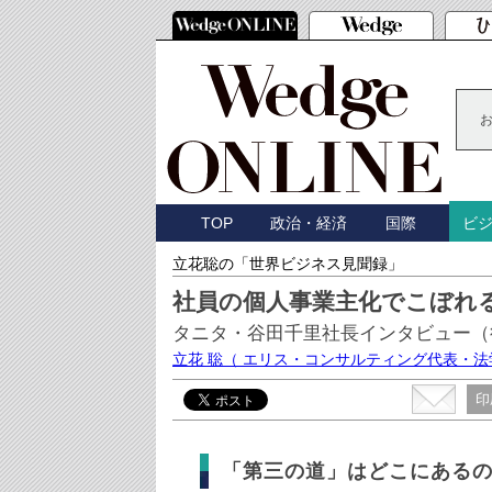
TOP
政治・経済
国際
ビ
立花聡の「世界ビジネス見聞録」
社員の個人事業主化でこぼれ
タニタ・谷田千里社長インタビュー（
立花 聡
（ エリス・コンサルティング代表・法
印
「第三の道」はどこにある