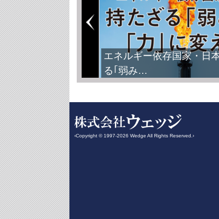
FIFAワールドカップ2026
‹Copyright © 1997-2026 Wedge All Rights Reserved.›