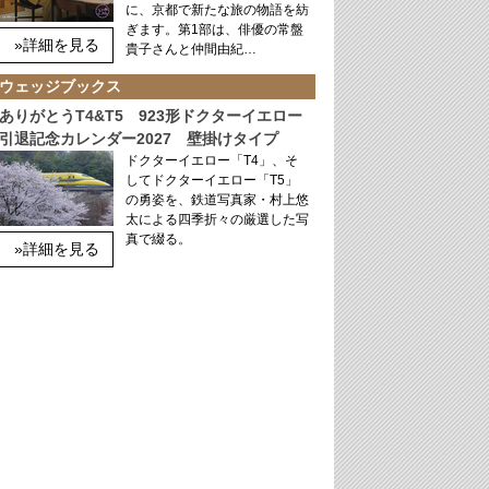
に、京都で新たな旅の物語を紡
ぎます。第1部は、俳優の常盤
»詳細を見る
貴子さんと仲間由紀…
ウェッジブックス
ありがとうT4&T5 923形ドクターイエロー
引退記念カレンダー2027 壁掛けタイプ
ドクターイエロー「T4」、そ
してドクターイエロー「T5」
の勇姿を、鉄道写真家・村上悠
太による四季折々の厳選した写
真で綴る。
»詳細を見る