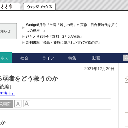
Wedge8月号『台湾「麗しの島」の実像 日台新時代を拓く「3
つの視座」』
お知らせ
ひととき8月号『京都 2と5の物語』
新刊書籍『飛鳥・藤原に隠された古代宮都の謎』
社会
ライフ
特集
動画
ジネス
2021年12月20日
る弱者をどう救うのか
後編）
学博士）
刷画面
のか