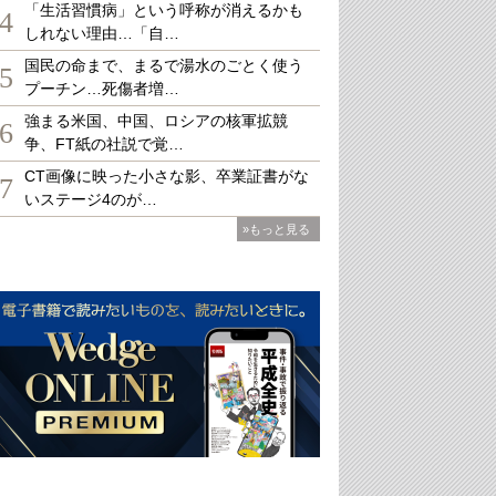
「生活習慣病」という呼称が消えるかも
4
しれない理由…「自…
国民の命まで、まるで湯水のごとく使う
5
プーチン…死傷者増…
強まる米国、中国、ロシアの核軍拡競
6
争、FT紙の社説で覚…
CT画像に映った小さな影、卒業証書がな
7
いステージ4のが…
»もっと見る