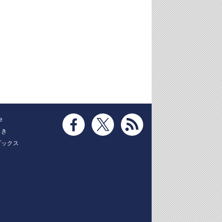
e
とき
ブックス