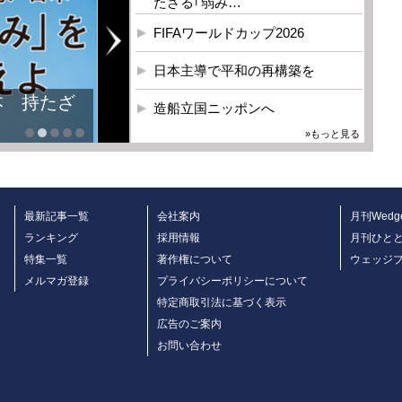
たざる｢弱み…
FIFAワールドカップ2026
日本主導で平和の再構築を
造船立国ニッポンへ
»もっと見る
最新記事一覧
会社案内
月刊Wedg
ランキング
採用情報
月刊ひと
特集一覧
著作権について
ウェッジ
メルマガ登録
プライバシーポリシーについて
特定商取引法に基づく表示
広告のご案内
お問い合わせ