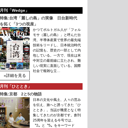
月刊「Wedge」
特集:台湾「麗しの島」の実像 日台新時代
を拓く「3つの視座」
かつてポルトガル人が「フォル
モサ（麗しの島）」と呼んだ台
湾。半導体産業で世界の最先端
技術をリードし、日本統治時代
の記憶も、歴史の一部として内
包している。一方で、現在は米
中対立の最前線に立たされ、難
しい現実に直面している。国際
社会で複雑な立…
»詳細を見る
月刊「ひととき」
特集:京都 2と5の物語
日本の文化や風土、人々の営み
を伝え、旅へと誘ってきた「ひ
ととき」。当誌が幾度となく特
集してきたのが京都です。創刊
25周年を迎える今号では、
〝2〟と〝5〟をキーワード