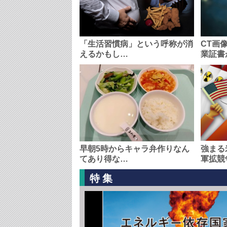
「生活習慣病」という呼称が消
CT画
えるかもし…
業証書
早朝5時からキャラ弁作りなん
強まる
てあり得な…
軍拡競
特集