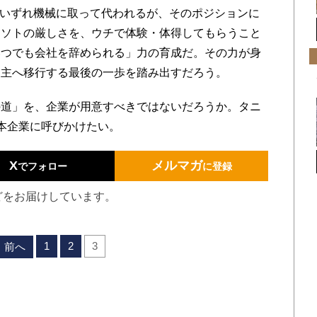
はいずれ機械に取って代われるが、そのポジションに
。ソトの厳しさを、ウチで体験・体得してもらうこと
いつでも会社を辞められる」力の育成だ。その力が身
業主へ移行する最後の一歩を踏み出すだろう。
道」を、企業が用意すべきではないだろうか。タニ
本企業に呼びかけたい。
X
メルマガ
でフォロー
に登録
どをお届けしています。
1
2
3
前へ