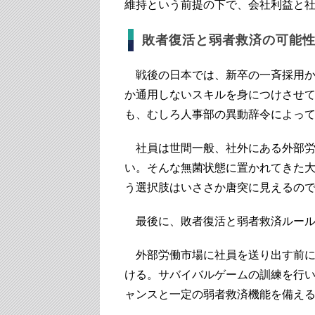
維持という前提の下で、会社利益と
敗者復活と弱者救済の可能
戦後の日本では、新卒の一斉採用か
か通用しないスキルを身につけさせ
も、むしろ人事部の異動辞令によっ
社員は世間一般、社外にある外部労
い。そんな無菌状態に置かれてきた
う選択肢はいささか唐突に見えるの
最後に、敗者復活と弱者救済ルール
外部労働市場に社員を送り出す前に
ける。サバイバルゲームの訓練を行
ャンスと一定の弱者救済機能を備え