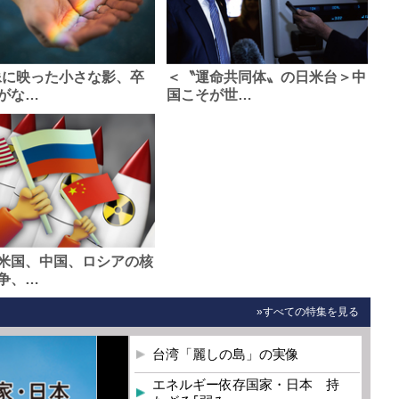
像に映った小さな影、卒
＜〝運命共同体〟の日米台＞中
がな…
国こそが世…
米国、中国、ロシアの核
争、…
»すべての特集を見る
台湾「麗しの島」の実像
エネルギー依存国家・日本 持