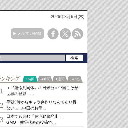
2026年8月6日(木)
メルマガ登録
ランキング
1時間
24時間
1週間
いいね
＜〝運命共同体〟の日米台＞中国こそが
1
世界の脅威....…
早朝5時からキャラ弁作りなんてあり得
2
ない……中国のお母…
日本でも進む「在宅勤務廃止」、
3
GMO・熊谷代表の投稿で…