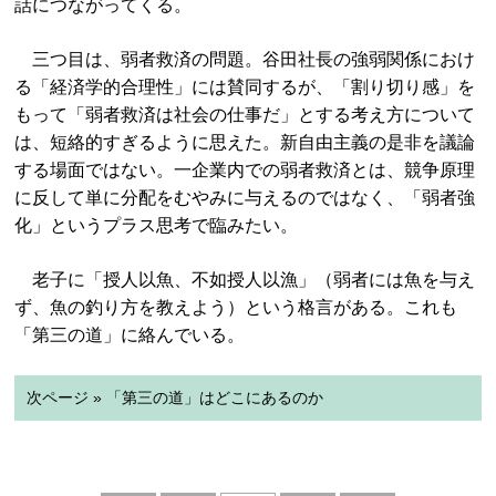
話につながってくる。
三つ目は、弱者救済の問題。谷田社長の強弱関係におけ
る「経済学的合理性」には賛同するが、「割り切り感」を
もって「弱者救済は社会の仕事だ」とする考え方について
は、短絡的すぎるように思えた。新自由主義の是非を議論
する場面ではない。一企業内での弱者救済とは、競争原理
に反して単に分配をむやみに与えるのではなく、「弱者強
化」というプラス思考で臨みたい。
老子に「授人以魚、不如授人以漁」（弱者には魚を与え
ず、魚の釣り方を教えよう）という格言がある。これも
「第三の道」に絡んでいる。
次ページ » 「第三の道」はどこにあるのか