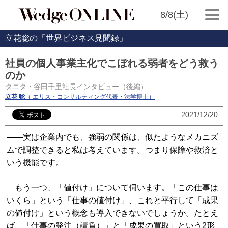
8/8(土)
立花聡の「世界ビジネス見聞録」
社員の個人事業主化でこぼれる弱者をどう救う
のか
タニタ・谷田千里社長インタビュー（後編）
立花 聡
（ エリス・コンサルティング代表・法学博士）
2021/12/20
――実は企業内でも、強弱の関係は、似たようなメカニズ
ムで調整できると私は考えています。つまり保障や救済と
いう機能です。
もう一つ、「値付け」について伺います。「この仕事は
いくら」という「仕事の値付け」、これと平行して「成果
の値付け」という概念も導入できないでしょうか。たとえ
ば、「仕事の発注（請負）」と「成果の買取」という2形