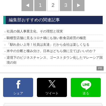
前
1
2
3
次
へ
へ
編集部おすすめの関連記事
社員の個人事業主化、その理想と現実
騎楼型店舗に見るコロナ禍にも強い飲食店経営の極意
「馴れ合い上等！社員は友達」だから会社は楽しくなる
米中の分断と棲み分け、日本はどちら側に立てばいいのか？
逆境下のビジネスチャンス、ゴーストタウン化したマレーシア国
境の街
PR
シェア
ツイート
送る