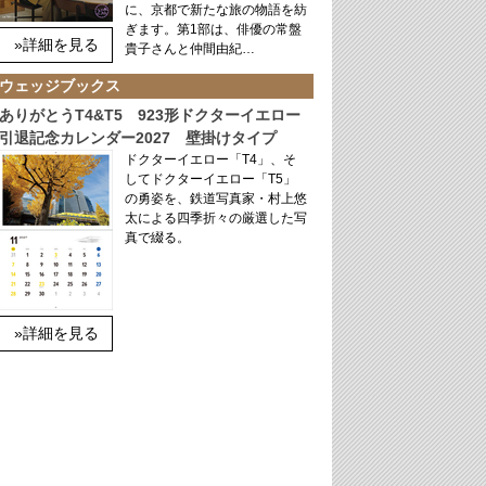
に、京都で新たな旅の物語を紡
ぎます。第1部は、俳優の常盤
»詳細を見る
貴子さんと仲間由紀…
ウェッジブックス
ありがとうT4&T5 923形ドクターイエロー
引退記念カレンダー2027 壁掛けタイプ
ドクターイエロー「T4」、そ
してドクターイエロー「T5」
の勇姿を、鉄道写真家・村上悠
太による四季折々の厳選した写
真で綴る。
»詳細を見る