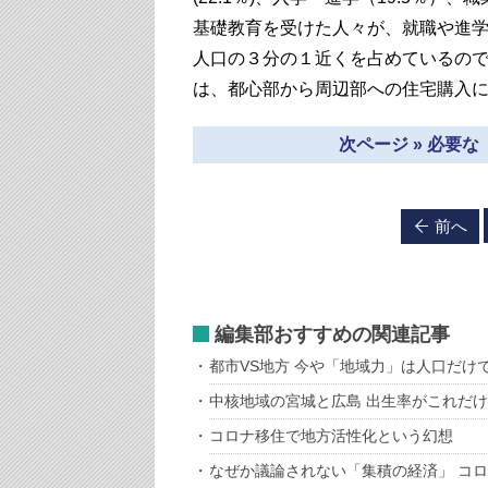
基礎教育を受けた人々が、就職や進
人口の３分の１近くを占めているの
は、都心部から周辺部への住宅購入
次ページ » 必要
前へ
編集部おすすめの関連記事
都市VS地方 今や「地域力」は人口だけ
中核地域の宮城と広島 出生率がこれだ
コロナ移住で地方活性化という幻想
なぜか議論されない「集積の経済」 コ