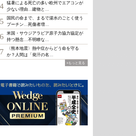
猛暑による死亡の多い欧州でエアコンが
4
少ない理由…建物と…
国民の命まで、まるで湯水のごとく使う
5
プーチン…死傷者増…
米国・サウジアラビア原子力協力協定が
6
持つ懸念…不明瞭な…
〈熊本地震〉熱中症からどう命を守る
7
か？人間は「発汗の名…
»もっと見る