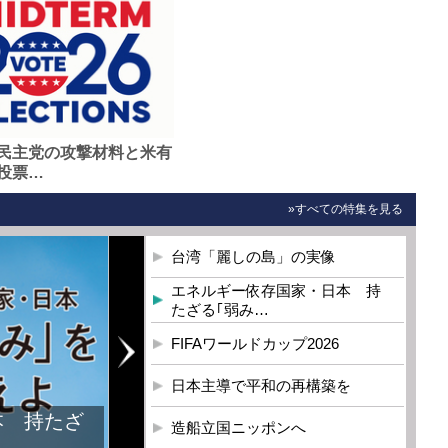
民主党の攻撃材料と米有
投票…
»すべての特集を見る
台湾「麗しの島」の実像
エネルギー依存国家・日本 持
たざる｢弱み…
FIFAワールドカップ2026
日本主導で平和の再構築を
本 持たざ
造船立国ニッポンへ