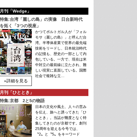
月刊「Wedge」
特集:台湾「麗しの島」の実像 日台新時代
を拓く「3つの視座」
かつてポルトガル人が「フォル
モサ（麗しの島）」と呼んだ台
湾。半導体産業で世界の最先端
技術をリードし、日本統治時代
の記憶も、歴史の一部として内
包している。一方で、現在は米
中対立の最前線に立たされ、難
しい現実に直面している。国際
社会で複雑な立…
»詳細を見る
月刊「ひととき」
特集:京都 2と5の物語
日本の文化や風土、人々の営み
を伝え、旅へと誘ってきた「ひ
ととき」。当誌が幾度となく特
集してきたのが京都です。創刊
25周年を迎える今号では、
〝2〟と〝5〟をキーワード