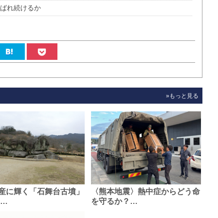
選ばれ続けるか
»もっと見る
産に輝く「石舞台古墳」
〈熊本地震〉熱中症からどう命
0…
を守るか？…