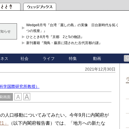
Wedge8月号『台湾「麗しの島」の実像 日台新時代を拓く「3
つの視座」』
お知らせ
ひととき8月号『京都 2と5の物語』
新刊書籍『飛鳥・藤原に隠された古代宮都の謎』
ジネス
社会
ライフ
特集
動画
2021年12月30日
害科学国際研究所教授）
刷画面
の人口移動についてみてみたい。今年9月に内閣府が
21」
（以下内閣府報告書）では、「地方への新たな