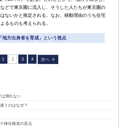
学などで東京圏に流入し、そうした人たちが東京圏の
ではないかと推定される。なお、移動理由のうち住宅
によるものも考えられる。
な「地方出身者を育成」という視点
1
2
3
4
次へ
では測れない
け違うのはなぜ？
ロナ移住報道の盲点