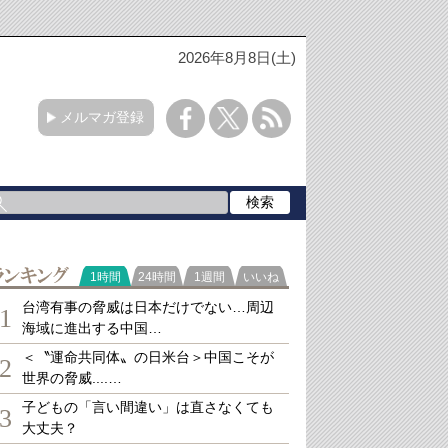
2026年8月8日(土)
メルマガ登録
ランキング
1時間
24時間
1週間
いいね
台湾有事の脅威は日本だけでない…周辺
1
海域に進出する中国…
＜〝運命共同体〟の日米台＞中国こそが
2
世界の脅威....…
子どもの「言い間違い」は直さなくても
3
大丈夫？