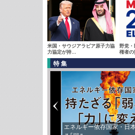
米国・サウジアラビア原子力協
野党・
力協定が持…
権者の
特集
エネルギー依存国家・日