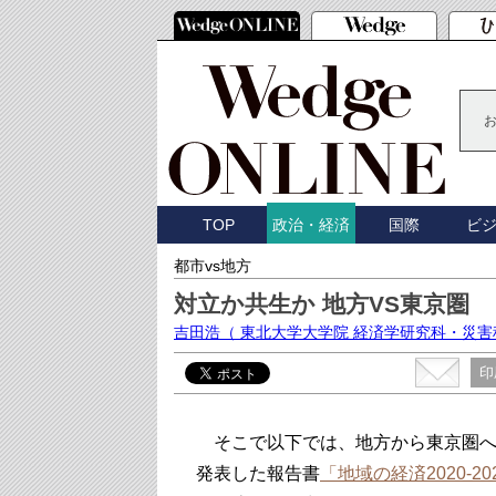
TOP
国際
ビ
政治・経済
都市vs地方
対立か共生か 地方VS東京圏
吉田浩
（ 東北大学大学院 経済学研究科・災
印
そこで以下では、地方から東京圏へ
発表した報告書
「地域の経済2020-20