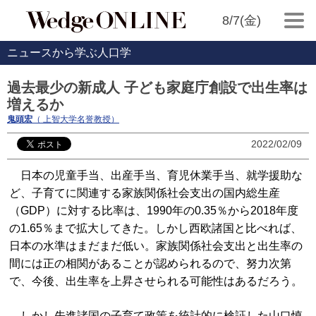
8/7(金)
ニュースから学ぶ人口学
過去最少の新成人 子ども家庭庁創設で出生率は
増えるか
鬼頭宏
（ 上智大学名誉教授）
2022/02/09
日本の児童手当、出産手当、育児休業手当、就学援助な
ど、子育てに関連する家族関係社会支出の国内総生産
（GDP）に対する比率は、1990年の0.35％から2018年度
の1.65％まで拡大してきた。しかし西欧諸国と比べれば、
日本の水準はまだまだ低い。家族関係社会支出と出生率の
間には正の相関があることが認められるので、努力次第
で、今後、出生率を上昇させられる可能性はあるだろう。
しかし先進諸国の子育て政策を統計的に検証した山口慎