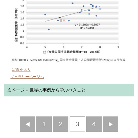
写真を拡大
ギャラリーページへ
次ページ » 世界の事例から学ぶべきこと
前
1
2
3
4
次