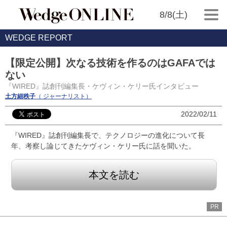
8/8(土)
WEDGE REPORT
【限定公開】次なる技術を作るのはGAFAでは
ない
『WIRED』誌創刊編集長・ケヴィン・ケリー氏インタビュー
土方細秩子
（ ジャーナリスト）
2022/02/11
『WIRED』誌創刊編集長で、テクノロジーの進化について長
年、考察し論じてきたケヴィン・ケリー氏に話を聞いた。
本文を読む
PR