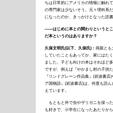
ちは日常的にアメリカの情報に触れ
の専門家は少ないそう。元々理科系
になったのか、きっかけとなった読
——はじめに本との関わりというと
だ本というのはありますか？
久保文明氏(以下、久保氏)：
両親とも
していたこともあってか、家にはた
ました。子ども向けの本はそれほど
ですが、例えば『やかまし村の子供
『リンドグレーン作品集』(岩波書店
ア国物語』(岩波書店)は、何度も読
えています。
もともと外で虫やザリガニを採った
も好きで、小学生になったあたりか