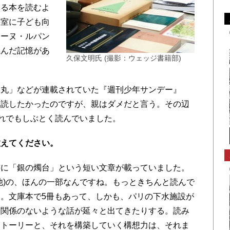
する本を読むよ
書室に子ども向
セーヌ・ルパン
読んだ記憶があ
久保文明氏 (撮影：ウェッジ書籍部)
丸」などが連載されていた『週刊少年サンデー』
購読したかったのですが、親はダメだと言う。その辺
それでもしぶとく読んでいました。
教えてください。
書に「銀の燭台」という短い文章が載っていました。
他)の、ほんの一部なんですね。もっときちんと読んで
。文庫本で5冊もあって、しかも、パリの下水施設が
は関係のないような話が延々と出てきたりする。読み
ストーリーと、それを構築していく構想力は、それま