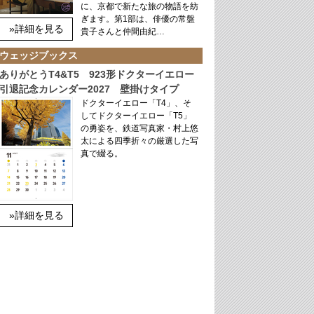
に、京都で新たな旅の物語を紡
ぎます。第1部は、俳優の常盤
»詳細を見る
貴子さんと仲間由紀…
ウェッジブックス
ありがとうT4&T5 923形ドクターイエロー
引退記念カレンダー2027 壁掛けタイプ
ドクターイエロー「T4」、そ
してドクターイエロー「T5」
の勇姿を、鉄道写真家・村上悠
太による四季折々の厳選した写
真で綴る。
»詳細を見る