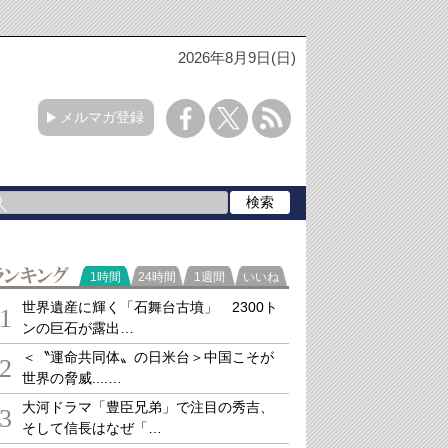
2026年8月9日(日)
メルマガ登録
ランキング
1時間
24時間
1週間
いいね
世界遺産に輝く「石舞台古墳」 2300ト
1
ンの巨石が露出…
＜〝運命共同体〟の日米台＞中国こそが
2
世界の脅威....…
大河ドラマ「豊臣兄弟」で注目の秀吉、
3
そして信長はなぜ「…