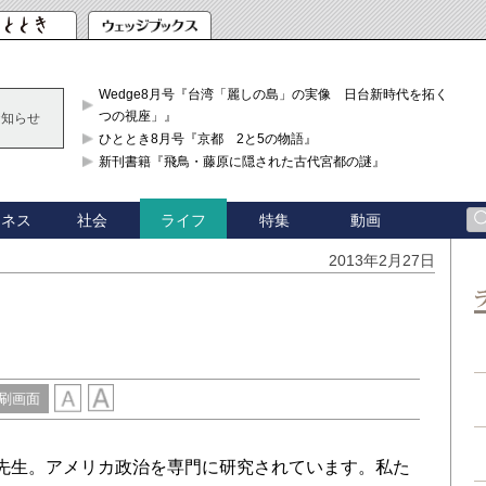
Wedge8月号『台湾「麗しの島」の実像 日台新時代を拓く「3
つの視座」』
お知らせ
ひととき8月号『京都 2と5の物語』
新刊書籍『飛鳥・藤原に隠された古代宮都の謎』
ジネス
社会
特集
動画
ライフ
2013年2月27日
に
刷画面
先生。アメリカ政治を専門に研究されています。私た