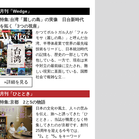
月刊「Wedge」
特集:台湾「麗しの島」の実像 日台新時代
を拓く「3つの視座」
かつてポルトガル人が「フォル
モサ（麗しの島）」と呼んだ台
湾。半導体産業で世界の最先端
技術をリードし、日本統治時代
の記憶も、歴史の一部として内
包している。一方で、現在は米
中対立の最前線に立たされ、難
しい現実に直面している。国際
社会で複雑な立…
»詳細を見る
月刊「ひととき」
特集:京都 2と5の物語
日本の文化や風土、人々の営み
を伝え、旅へと誘ってきた「ひ
ととき」。当誌が幾度となく特
集してきたのが京都です。創刊
25周年を迎える今号では、
〝2〟と〝5〟をキーワード