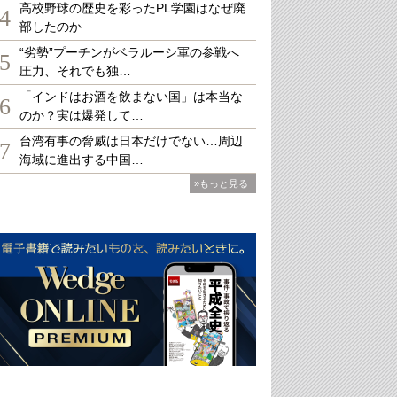
高校野球の歴史を彩ったPL学園はなぜ廃
4
部したのか
“劣勢”プーチンがベラルーシ軍の参戦へ
5
圧力、それでも独…
「インドはお酒を飲まない国」は本当な
6
のか？実は爆発して…
台湾有事の脅威は日本だけでない…周辺
7
海域に進出する中国…
»もっと見る