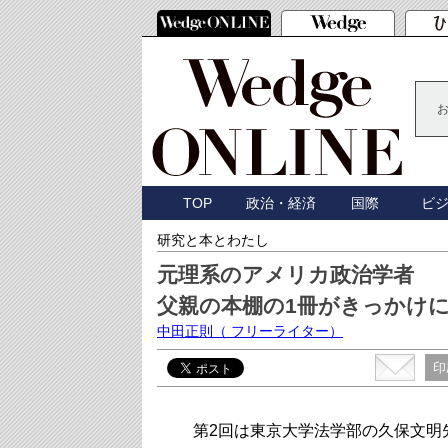
TOP
政治・経済
国際
ビ
研究と本とわたし
元理系のアメリカ政治学者
父親の本棚の1冊がきっかけ
中田正則
（ フリーライター）
印
第2回は東京大学法学部の久保文明