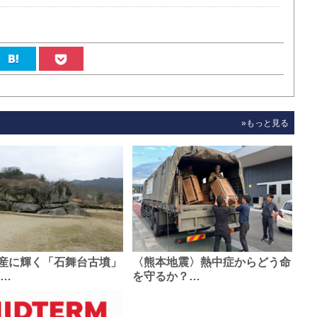
»もっと見る
産に輝く「石舞台古墳」
〈熊本地震〉熱中症からどう命
0…
を守るか？…