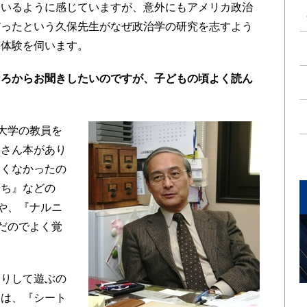
ているように感じていますが、意外にもアメリカ政治
だったという久保先生がなぜ政治学の研究を志すよう
書体験を伺います。
ころからお聞きしたいのですが、子どもの頃よく読ん
大学の教員を
くさん本があり
多くなかったの
たち』などの
)や、『ナルニ
んだのでよく覚
りして遊ぶの
らは、『シート