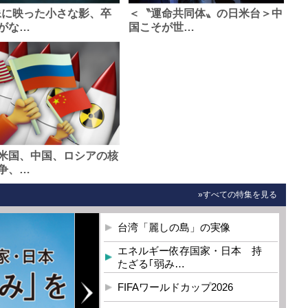
像に映った小さな影、卒
＜〝運命共同体〟の日米台＞中
がな…
国こそが世…
米国、中国、ロシアの核
争、…
»すべての特集を見る
台湾「麗しの島」の実像
エネルギー依存国家・日本 持
たざる｢弱み…
FIFAワールドカップ2026