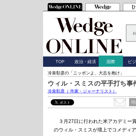
TOP
政治・経済
ビ
国際
冷泉彰彦の「ニッポンよ、大志を抱け」
ウィル・スミスの平手打ち事
冷泉彰彦
（ 作家・ジャーナリスト）
印
３月27日に行われた米アカデミー
のウィル・スミスが壇上でコメディ