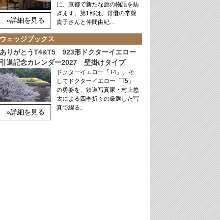
に、京都で新たな旅の物語を紡
ぎます。第1部は、俳優の常盤
»詳細を見る
貴子さんと仲間由紀…
ウェッジブックス
ありがとうT4&T5 923形ドクターイエロー
引退記念カレンダー2027 壁掛けタイプ
ドクターイエロー「T4」、そ
してドクターイエロー「T5」
の勇姿を、鉄道写真家・村上悠
太による四季折々の厳選した写
真で綴る。
»詳細を見る