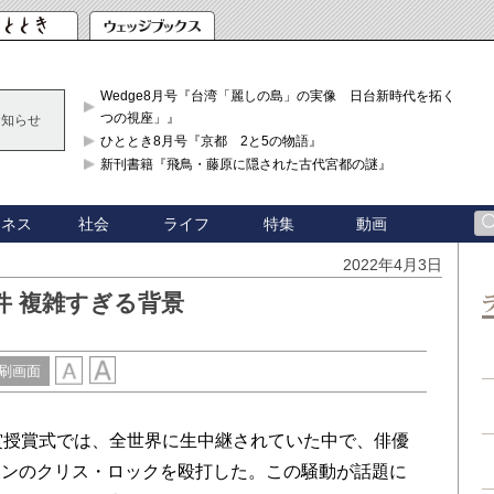
Wedge8月号『台湾「麗しの島」の実像 日台新時代を拓く「3
つの視座」』
お知らせ
ひととき8月号『京都 2と5の物語』
新刊書籍『飛鳥・藤原に隠された古代宮都の謎』
ジネス
社会
ライフ
特集
動画
2022年4月3日
件 複雑すぎる背景
刷画面
賞授賞式では、全世界に生中継されていた中で、俳優
アンのクリス・ロックを殴打した。この騒動が話題に