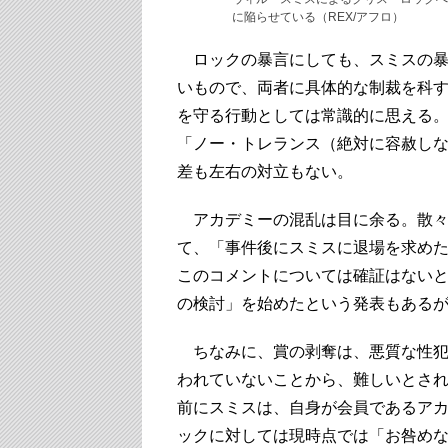
に陥らせている（REX/アフロ）
ロックの暴言にしても、スミスの暴
いもので、両者に具体的な制裁を科
を守る行動としては常識的に思える
「ノー・トレランス（絶対に容赦し
差も左右の対立もない。
アカデミーの混乱は目に余る。散々
て、「事件後にスミスに退場を求め
このコメントについては確証はない
の検討」を始めたという発表もある
ちなみに、賞の剥奪は、悪質な性犯
われていないことから、難しいとさ
前にスミスは、自身が会員であるア
ックに対しては現時点では「お咎め