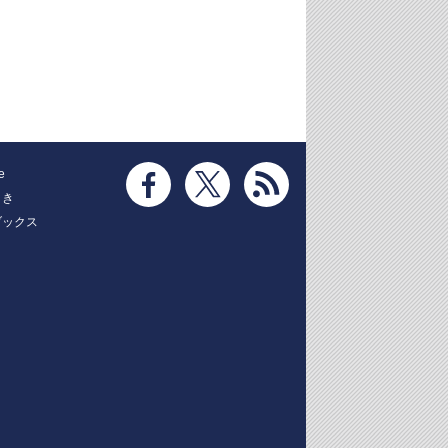
e
とき
ブックス