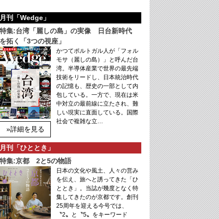
月刊「Wedge」
特集:台湾「麗しの島」の実像 日台新時代
を拓く「3つの視座」
かつてポルトガル人が「フォル
モサ（麗しの島）」と呼んだ台
湾。半導体産業で世界の最先端
技術をリードし、日本統治時代
の記憶も、歴史の一部として内
包している。一方で、現在は米
中対立の最前線に立たされ、難
しい現実に直面している。国際
社会で複雑な立…
»詳細を見る
月刊「ひととき」
特集:京都 2と5の物語
日本の文化や風土、人々の営み
を伝え、旅へと誘ってきた「ひ
ととき」。当誌が幾度となく特
集してきたのが京都です。創刊
25周年を迎える今号では、
〝2〟と〝5〟をキーワード