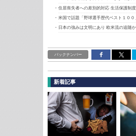
住居喪失者への差別的対応 生活保護制
米国で話題「野球選手歴代ベスト１００
日本の強みは文明にあり 欧米流の追随
バックナンバー
新着記事