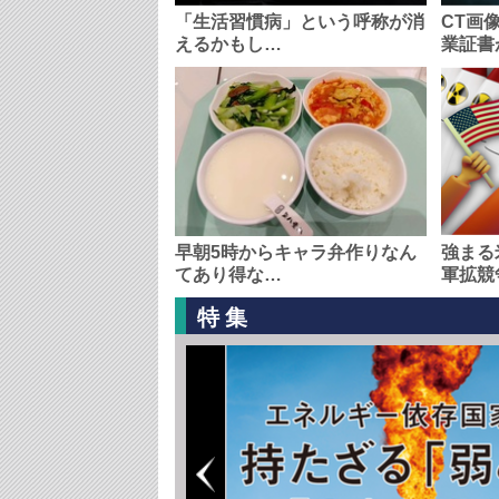
「生活習慣病」という呼称が消
CT画
えるかもし…
業証書
早朝5時からキャラ弁作りなん
強まる
てあり得な…
軍拡競
特集