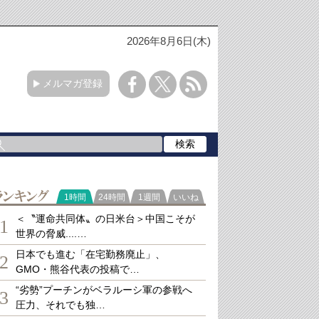
2026年8月6日(木)
メルマガ登録
ランキング
1時間
24時間
1週間
いいね
＜〝運命共同体〟の日米台＞中国こそが
1
世界の脅威....…
日本でも進む「在宅勤務廃止」、
2
GMO・熊谷代表の投稿で…
“劣勢”プーチンがベラルーシ軍の参戦へ
3
圧力、それでも独…