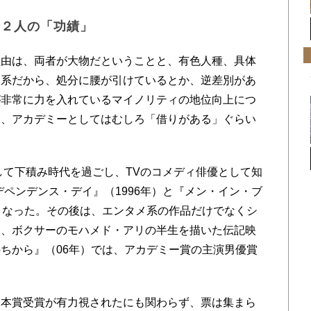
者２人の「功績」
由は、両者が大物だということと、有色人種、具体
カ系だから、処分に腰が引けているとか、逆差別があ
が非常に力を入れているマイノリティの地位向上につ
り、アカデミーとしてはむしろ「借りがある」ぐらい
て下積み時代を過ごし、TVのコメディ俳優として知
デペンデンス・デイ』（1996年）と『メン・イン・ブ
となった。その後は、エンタメ系の作品だけでなくシ
し、ボクサーのモハメド・アリの半生を描いた伝記映
幸せのちから』（06年）では、アカデミー賞の主演男優賞
本賞受賞が有力視されたにも関わらず、票は集まら