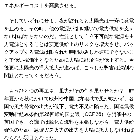
エネルギーコストを高騰させる。
そしていずれにせよ、夜が訪れると太陽光は一斉に発電
を止める。その時、他の電源が引き継いで電力供給を支え
なければならないのだ。性質として自立不可能な電源を主
力電源とすることは安定供給上のリスクを増大させ、バッ
クアップする電源は限られた時間のみしか運転できないこ
とで低い稼働率となるために大幅に経済性が低下する。今
後更に太陽光の導入拡大が進めば、こうした弊害は深刻な
問題となってくるだろう。
もうひとつの再エネ、風力がその任を果たせるか？ 昨
年夏から秋にかけて欧州や中国北方地域で風が吹かず、各
国で風力発電の出力が低下、電力不足に陥った。国連気候
変動枠組み条約第26回締約国会議（COP26）を開催中の
英国でも、会議では脱化石燃料を主張しながら、電力供給
確保のため、急遽ガス火力の出力を大幅に拡大しなければ
ならない羽目となった。