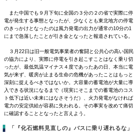
また中国でも９月下旬に全国の３分の２の省で実際に停
電が発生する事態となったが、少なくとも東北地方の停電
のきっかけとなったのは風力発電の出力が通常の10分の1
にまで急落したことが引き金となったと報道されている。
３月22日は旧一般電気事業者の奮闘と公共心の高い国民
の協力により、実際に停電を引き起こすことはなく乗り切
ったが、最低気温マイナス４度であったあの日、本当に電
気が来ず、暖房が止まる生命の危機があったことはもっと
深刻に捉えるべきではないか。大容量の蓄電池が大量に導
入できる状況になるまで（現実にそこまでの蓄電池のコス
ト低下は近い未来にはなさそうだ）、火力発電がなければ
電力の安定供給が容易に失われる。その事実を改めて痛切
に確認することとなったと言えよう。
「『化石燃料見直しの』バスに乗り遅れるな」