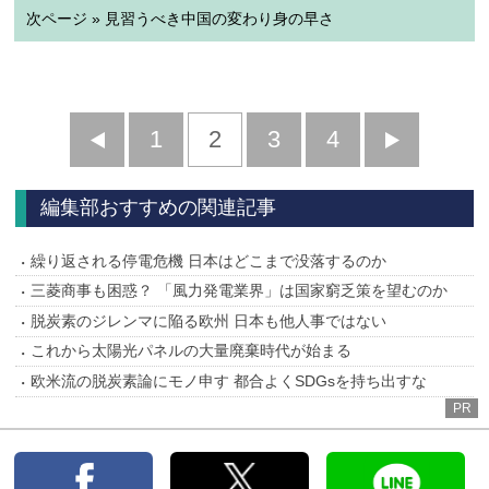
次ページ » 見習うべき中国の変わり身の早さ
前
1
2
3
4
次
へ
へ
編集部おすすめの関連記事
繰り返される停電危機 日本はどこまで没落するのか
三菱商事も困惑？ 「風力発電業界」は国家窮乏策を望むのか
脱炭素のジレンマに陥る欧州 日本も他人事ではない
これから太陽光パネルの大量廃棄時代が始まる
欧米流の脱炭素論にモノ申す 都合よくSDGsを持ち出すな
PR