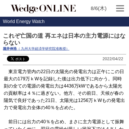
8/6(木)
World Energy Watch
これぞ亡国の道 再エネは日本の主力電源にはな
らない
堀井伸浩
（ 九州大学経済学研究院准教授）
2022/04/22
東京電力管内の22日の太陽光の発電出力は正午にこの日
最大の179万ｋWを記録した後は出力低下に向かう。同時
刻の全ての電源の発電出力は4436万kWであるから太陽光
の貢献率は４％に過ぎない。他方、その前日、天候が春の
陽気で良好であった21日、太陽光は1256万ｋWもの発電出
力で発電出力全体の40％を占めた。
前日には出力の40％を占め、まさに主力電源として振舞
っていたくせに、翌日の需給が厳しい状況下では４％しか