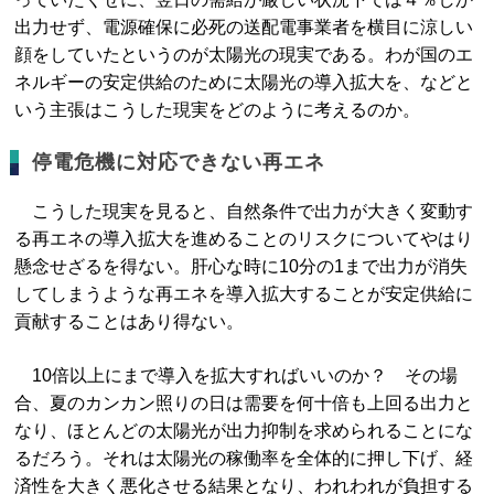
出力せず、電源確保に必死の送配電事業者を横目に涼しい
顔をしていたというのが太陽光の現実である。わが国のエ
ネルギーの安定供給のために太陽光の導入拡大を、などと
いう主張はこうした現実をどのように考えるのか。
停電危機に対応できない再エネ
こうした現実を見ると、自然条件で出力が大きく変動す
る再エネの導入拡大を進めることのリスクについてやはり
懸念せざるを得ない。肝心な時に10分の1まで出力が消失
してしまうような再エネを導入拡大することが安定供給に
貢献することはあり得ない。
10倍以上にまで導入を拡大すればいいのか？ その場
合、夏のカンカン照りの日は需要を何十倍も上回る出力と
なり、ほとんどの太陽光が出力抑制を求められることにな
るだろう。それは太陽光の稼働率を全体的に押し下げ、経
済性を大きく悪化させる結果となり、われわれが負担する