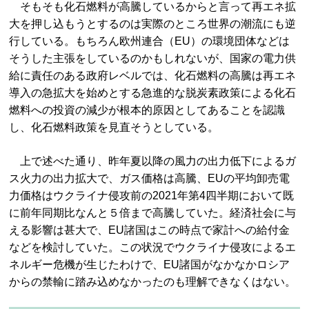
そもそも化石燃料が高騰しているからと言って再エネ拡
大を押し込もうとするのは実際のところ世界の潮流にも逆
行している。もちろん欧州連合（EU）の環境団体などは
そうした主張をしているのかもしれないが、国家の電力供
給に責任のある政府レベルでは、化石燃料の高騰は再エネ
導入の急拡大を始めとする急進的な脱炭素政策による化石
燃料への投資の減少が根本的原因としてあることを認識
し、化石燃料政策を見直そうとしている。
上で述べた通り、昨年夏以降の風力の出力低下によるガ
ス火力の出力拡大で、ガス価格は高騰、EUの平均卸売電
力価格はウクライナ侵攻前の2021年第4四半期において既
に前年同期比なんと５倍まで高騰していた。経済社会に与
える影響は甚大で、EU諸国はこの時点で家計への給付金
などを検討していた。この状況でウクライナ侵攻によるエ
ネルギー危機が生じたわけで、EU諸国がなかなかロシア
からの禁輸に踏み込めなかったのも理解できなくはない。