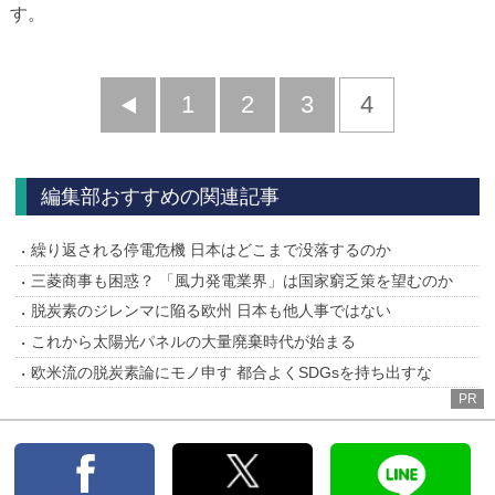
す。
前
1
2
3
4
へ
編集部おすすめの関連記事
繰り返される停電危機 日本はどこまで没落するのか
三菱商事も困惑？ 「風力発電業界」は国家窮乏策を望むのか
脱炭素のジレンマに陥る欧州 日本も他人事ではない
これから太陽光パネルの大量廃棄時代が始まる
欧米流の脱炭素論にモノ申す 都合よくSDGsを持ち出すな
PR