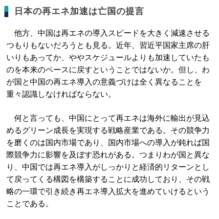
日本の再エネ加速は亡国の提言
他方、中国は再エネの導入スピードを大きく減速させる
つもりもないだろうとも見る。近年、習近平国家主席の肝
いりもあってか、ややスケジュールよりも加速していたも
のを本来のペースに戻すということではないか。但し、わ
が国と中国の再エネ導入の意義づけは全く異なることを
重々認識しなければならない。
何と言っても、中国にとって再エネは海外に輸出が見込
めるグリーン成長を実現する戦略産業である。その競争力
を磨くのは国内市場であり、国内市場への導入が鈍れば国
際競争力に影響を及ぼす恐れがある。つまりわが国と異な
り、中国では再エネ導入がしっかりと経済的リターンとし
て戻ってくる構図を構築することに成功しており、その戦
略の一環で引き続き再エネ導入拡大を進めていけるという
ことである。