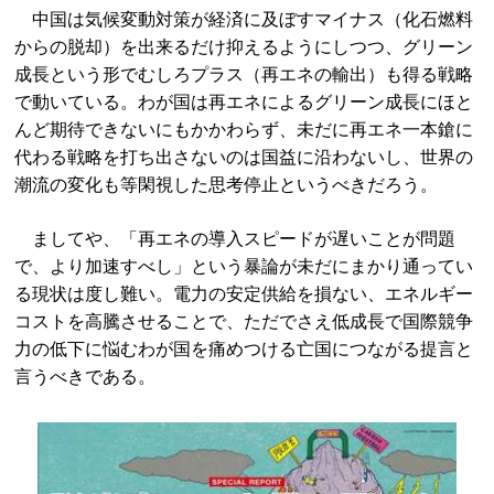
中国は気候変動対策が経済に及ぼすマイナス（化石燃料
からの脱却）を出来るだけ抑えるようにしつつ、グリーン
成長という形でむしろプラス（再エネの輸出）も得る戦略
で動いている。わが国は再エネによるグリーン成長にほと
んど期待できないにもかかわらず、未だに再エネ一本鎗に
代わる戦略を打ち出さないのは国益に沿わないし、世界の
潮流の変化も等閑視した思考停止というべきだろう。
ましてや、「再エネの導入スピードが遅いことが問題
で、より加速すべし」という暴論が未だにまかり通ってい
る現状は度し難い。電力の安定供給を損ない、エネルギー
コストを高騰させることで、ただでさえ低成長で国際競争
力の低下に悩むわが国を痛めつける亡国につながる提言と
言うべきである。