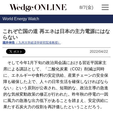
8/7(金)
World Energy Watch
これぞ亡国の道 再エネは日本の主力電源にはな
らない
堀井伸浩
（ 九州大学経済学研究院准教授）
2022/04/22
そして今年1月下旬の政治局会議における習近平国家主
席による講話として、「二酸化炭素（CO2）削減は同時
に、エネルギーや食料の安定供給、産業チェーンの安全保
障も確保した上で、人々の日常生活を確保しなければなら
ない」という原則が公表され、短期的な、政治主導の急進
的な気候変動政策の修正が行われた。昨年秋の停電の一因
に風力の急激な出力低下があることを踏まえ、安定供給に
果たす石炭火力の役割を再評価したということだろう。