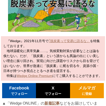
『Wedge』2021年11月号で
｢脱炭素って安易に語るな」
を特集
しております。
地球温暖化に異常気象……。気候変動対策が必要なことは論を
俟たない。だが、「脱炭素」という誰からも異論の出にくい美し
い理念に振り回され、実現に向けた課題やリスクから目を背けて
はいないか。世界が急速に「脱炭素」に舵を切る今、資源小国・
日本が持つべき視点ととるべき道を提言する。
特集は
Wedge Online Premium
にてご購入することができます。
Facebook
X
メルマガ
でフォロー
でフォロー
に登録
▲「Wedge ONLINE」の
新着記事
などをお届けしていま