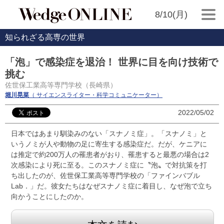
8/10(月)
知られざる高専の世界
「泡」で感染症を退治！ 世界に目を向け技術で
挑む
佐世保工業高等専門学校（長崎県）
堀川晃菜
（ サイエンスライター・科学コミュニケーター）
2022/05/02
日本ではあまり馴染みのない「スナノミ症」。「スナノミ」と
いうノミが人や動物の足に寄生する感染症だ。だが、ケニアに
は推定で約200万人の罹患者がおり、罹患すると最悪の場合は2
次感染により死に至る。このスナノミ症に〝泡〟で対抗策を打
ち出したのが、佐世保工業高等専門学校の「ファインバブル
Lab．」だ。彼女たちはなぜスナノミ症に着目し、なぜ泡で立ち
向かうことにしたのか。