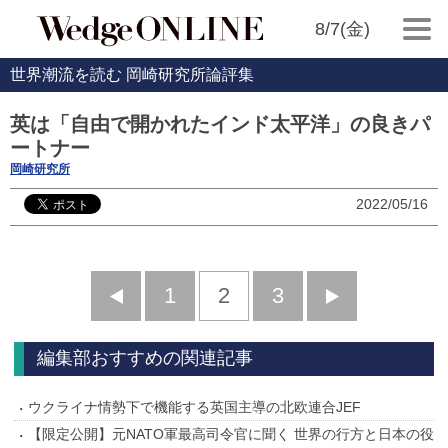
8/7(金)
世界潮流を読む 岡崎研究所論評集
英は「自由で開かれたインド太平洋」の良きパ
ートナー
岡崎研究所
2022/05/16
前
1
2
3
次
へ
へ
編集部おすすめの関連記事
ウクライナ情勢下で機能する英国主導の北欧連合JEF
【限定公開】元NATO軍最高司令官に聞く 世界の行方と日本の役