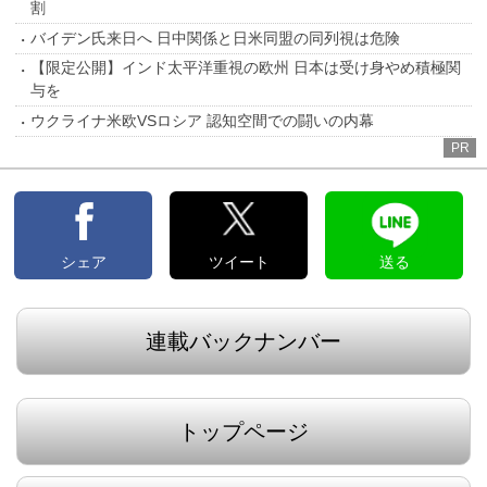
割
バイデン氏来日へ 日中関係と日米同盟の同列視は危険
【限定公開】インド太平洋重視の欧州 日本は受け身やめ積極関
与を
ウクライナ米欧VSロシア 認知空間での闘いの内幕
PR
シェア
ツイート
送る
連載バックナンバー
トップページ