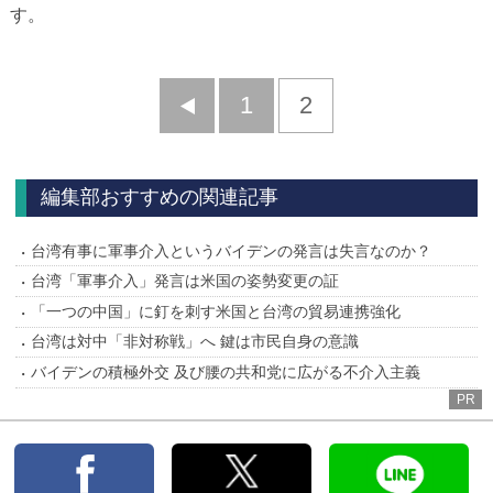
す。
前
1
2
へ
編集部おすすめの関連記事
台湾有事に軍事介入というバイデンの発言は失言なのか？
台湾「軍事介入」発言は米国の姿勢変更の証
「一つの中国」に釘を刺す米国と台湾の貿易連携強化
台湾は対中「非対称戦」へ 鍵は市民自身の意識
バイデンの積極外交 及び腰の共和党に広がる不介入主義
PR