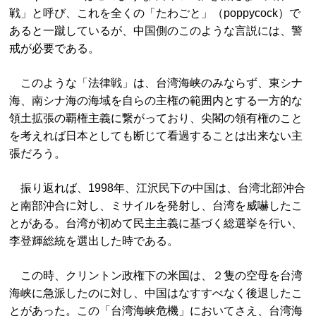
戦」と呼び、これを全くの「たわごと」（poppycock）で
あると一蹴しているが、中国側のこのような言説には、警
戒が必要である。
このような「法律戦」は、台湾海峡のみならず、東シナ
海、南シナ海の海域を自らの主権の範囲内とする一方的な
領土拡張の覇権主義に繋がっており、尖閣の領有権のこと
を考えれば日本としても断じて看過することは出来ない主
張だろう。
振り返れば、1998年、江沢民下の中国は、台湾北部沖合
と南部沖合に対し、ミサイルを発射し、台湾を威嚇したこ
とがある。台湾が初めて民主主義に基づく総選挙を行い、
李登輝総統を選出した時である。
この時、クリントン政権下の米国は、２隻の空母を台湾
海峡に急派したのに対し、中国はなすすべなく後退したこ
とがあった。この「台湾海峡危機」においてさえ、台湾海