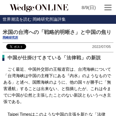
8/9(日)
世界潮流を読む 岡崎研究所論評集
米国の台湾への「戦略的明晰さ」と中国の焦り
岡崎研究所
2022/07/05
中国が仕掛けてきている「法律戦」の新説
ごく最近、中国外交部の王報道官は、台湾海峡について
「台湾海峡は中国の主権下にある『内水』のようなもので
ある」と述べ、国際海峡のように、他の国々が勝手に「無
害通航」することは出来ない、と指摘したが、これは今ま
でに中国が公然と主張したことのない新説ともいうべき主
張である。
Taipei Timesはこのような中国の主張を新たな「法律