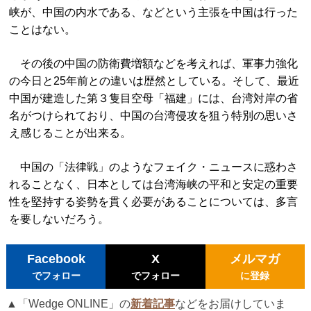
峡が、中国の内水である、などという主張を中国は行った
ことはない。
その後の中国の防衛費増額などを考えれば、軍事力強化
の今日と25年前との違いは歴然としている。そして、最近
中国が建造した第３隻目空母「福建」には、台湾対岸の省
名がつけられており、中国の台湾侵攻を狙う特別の思いさ
え感じることが出来る。
中国の「法律戦」のようなフェイク・ニュースに惑わさ
れることなく、日本としては台湾海峡の平和と安定の重要
性を堅持する姿勢を貫く必要があることについては、多言
を要しないだろう。
Facebook
X
メルマガ
でフォロー
でフォロー
に登録
▲「Wedge ONLINE」の
新着記事
などをお届けしていま