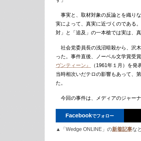
事実と、取材対象の反論とを織りな
実によって、真実に近づくのである
対」と「追及」の一本槍では実は、
社会党委員長の浅沼暗殺から、沢木
った。事件直後、ノーベル文学賞受
ヴンティーン』
（1961年１月）を
当時相次いだテロの影響もあって、
た。
今回の事件は、メディアのジャーナ
Facebook
でフォロー
▲「Wedge ONLINE」の
新着記事
な