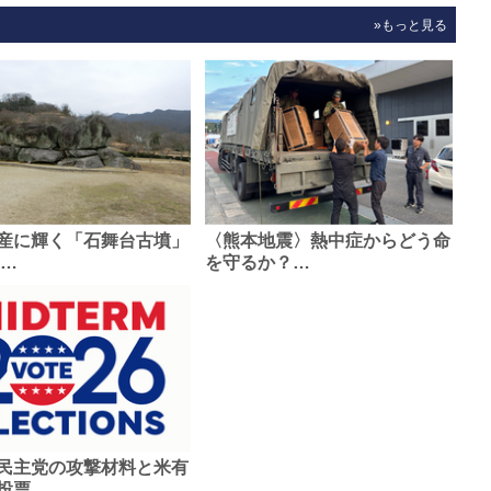
»もっと見る
産に輝く「石舞台古墳」
〈熊本地震〉熱中症からどう命
0…
を守るか？…
民主党の攻撃材料と米有
投票…