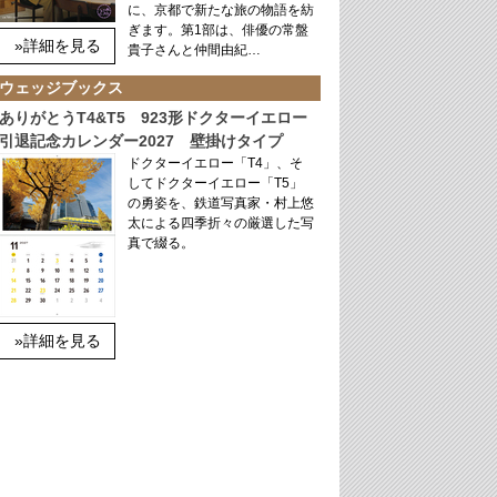
に、京都で新たな旅の物語を紡
ぎます。第1部は、俳優の常盤
»詳細を見る
貴子さんと仲間由紀…
ウェッジブックス
ありがとうT4&T5 923形ドクターイエロー
引退記念カレンダー2027 壁掛けタイプ
ドクターイエロー「T4」、そ
してドクターイエロー「T5」
の勇姿を、鉄道写真家・村上悠
太による四季折々の厳選した写
真で綴る。
»詳細を見る