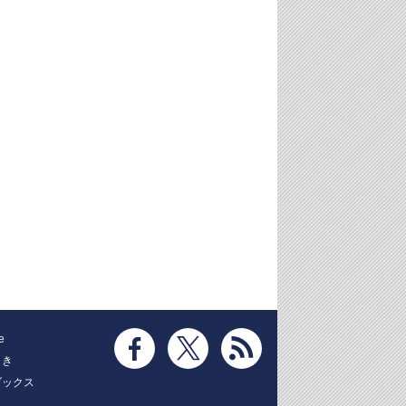
e
とき
ブックス