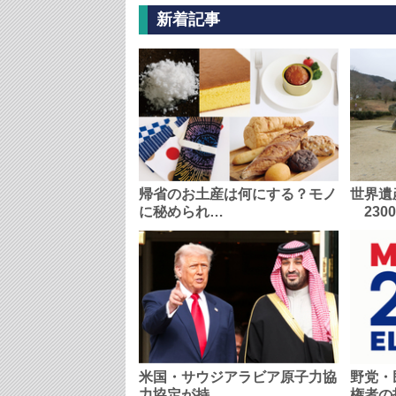
新着記事
帰省のお土産は何にする？モノ
世界遺
に秘められ…
230
米国・サウジアラビア原子力協
野党・
力協定が持…
権者の