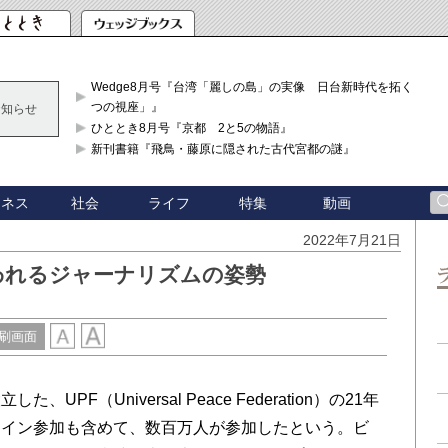
Wedge8月号『台湾「麗しの島」の実像 日台新時代を拓く「3
つの視座」』
お知らせ
ひととき8月号『京都 2と5の物語』
新刊書籍『飛鳥・藤原に隠された古代宮都の謎』
ジネス
社会
ライフ
特集
動画
2022年7月21日
われるジャーナリズムの姿勢
刷画面
F（Universal Peace Federation）の21年
ライン参加も含めて、数百万人が参加したという。ビ