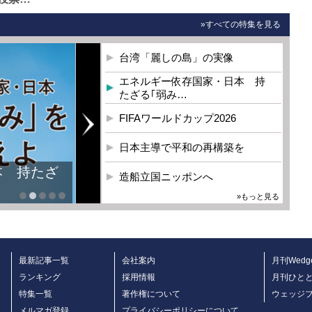
»すべての特集を見る
台湾「麗しの島」の実像
エネルギー依存国家・日本 持
たざる｢弱み…
FIFAワールドカップ2026
日本主導で平和の再構築を
本 持たざ
造船立国ニッポンへ
»もっと見る
最新記事一覧
会社案内
月刊Wedg
ランキング
採用情報
月刊ひと
特集一覧
著作権について
ウェッジ
メルマガ登録
プライバシーポリシーについて