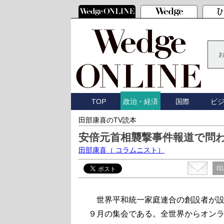
TOP
国際
ビ
政治・経済
田部康喜のTV読本
安倍元首相襲撃事件報道で問
田部康喜
（ コラムニスト）
印
世界平和統一家庭連合の創設者が設立した、UP
９月の集会である。全世界からオン