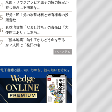
米国・サウジアラビア原子力協力協定が
4
持つ懸念…不明瞭な…
野党・民主党の攻撃材料と米有権者の投
5
票意欲
真珠湾攻撃「だまし討ち」の責任は「大
6
使館にあり」は本当…
〈熊本地震〉熱中症からどう命を守る
7
か？人間は「発汗の名…
»もっと見る