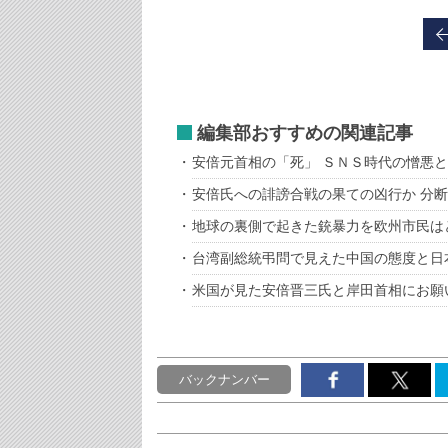
編集部おすすめの関連記事
安倍元首相の「死」 ＳＮＳ時代の憎悪
安倍氏への誹謗合戦の果ての凶行か 分
地球の裏側で起きた銃暴力を欧州市民は
台湾副総統弔問で見えた中国の態度と日
米国が見た安倍晋三氏と岸田首相にお願
バックナンバー