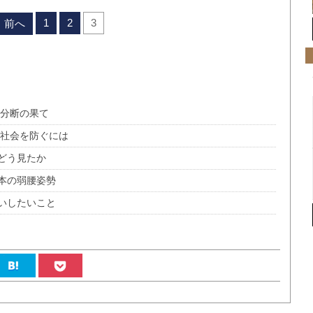
1
2
3
前へ
と分断の果て
断社会を防ぐには
どう見たか
本の弱腰姿勢
いしたいこと