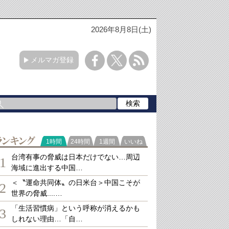
2026年8月8日(土)
メルマガ登録
ランキング
1時間
24時間
1週間
いいね
台湾有事の脅威は日本だけでない…周辺
1
海域に進出する中国…
＜〝運命共同体〟の日米台＞中国こそが
2
世界の脅威....…
「生活習慣病」という呼称が消えるかも
3
しれない理由…「自…